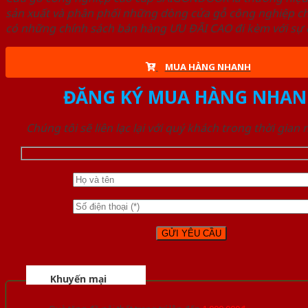
sản xuất và phân phối những dòng cửa gỗ công nghiệp ch
có những chính sách bán hàng ƯU ĐÃI CAO đi kèm với sự đ
MUA HÀNG NHANH
ĐĂNG KÝ MUA HÀNG NHAN
Chúng tôi sẽ liên lạc lại với quý khách trong thời gian
Khuyến mại