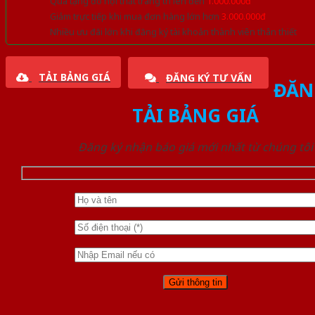
Quà tặng đồ nội thất trang trí lên đến
1.000.000đ
Giảm trực tiếp khi mua đơn hàng lớn hơn
3.000.000đ
Nhiều ưu đãi lớn khi đăng ký tài khoản thành viên thân thiết
TẢI BẢNG GIÁ
ĐĂNG KÝ TƯ VẤN
ĐĂN
TẢI BẢNG GIÁ
Đăng ký nhận báo giá mới nhất từ chúng tôi