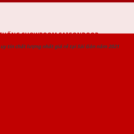
 THỐNG SHOWROOM SAIGONDOOR
uy tín chất lượng nhất giá rẻ tại Sài Gòn năm 2021