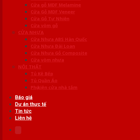
Cửa gỗ MDF Melamine
Cửa Gỗ MDF Veneer
Cửa Gỗ Tự Nhiên
Cửa vòm gỗ
CỬA NHỰA
Cửa Nhựa ABS Hàn Quốc
Cửa Nhựa Đài Loan
Cửa Nhựa Gỗ Composite
Cửa vòm nhựa
NỘI THẤT
Tủ Kệ Bếp
Tủ Quần Áo
Phụ kiện cửa nhà tắm
Báo giá
Dự án thực tế
Tin tức
Liên hệ