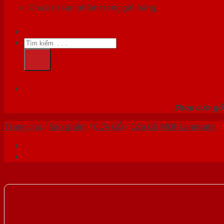
Chưa có sản phẩm trong giỏ hàng.
Tìm
kiếm:
HỆ
Shop cửa gỗ 
Trang chủ
/
Sản phẩm
/
CỬA GỖ
/
Cửa Gỗ MDF Laminate