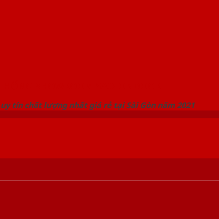
 THỐNG SHOWROOM SAIGONDOOR
uy tín chất lượng nhất giá rẻ tại Sài Gòn năm 2021