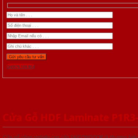
Gọi 0976.169.864
Cửa Gỗ HDF Laminate P1R3
Cửa gỗ công nghiệp cao cấp SAIGONDOOR là thương hiệ