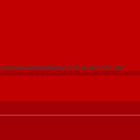
 THỐNG SHOWROOM SAIGONDOOR
uy tín chất lượng nhất giá rẻ tại Sài Gòn năm 2021