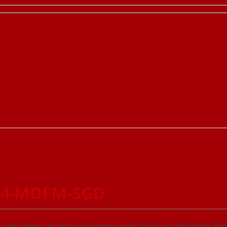
-4-MDFM-SGD
u sản phẩm các dòng cửa trong một chuỗi các hệ thống 