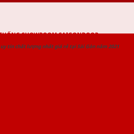
 THỐNG SHOWROOM SAIGONDOOR
uy tín chất lượng nhất giá rẻ tại Sài Gòn năm 2021