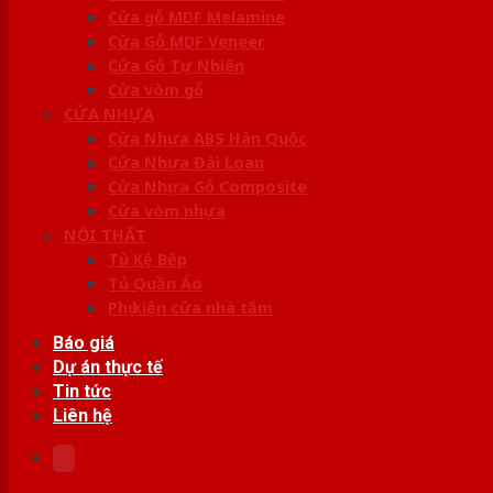
Cửa gỗ MDF Melamine
Cửa Gỗ MDF Veneer
Cửa Gỗ Tự Nhiên
Cửa vòm gỗ
CỬA NHỰA
Cửa Nhựa ABS Hàn Quốc
Cửa Nhựa Đài Loan
Cửa Nhựa Gỗ Composite
Cửa vòm nhựa
NỘI THẤT
Tủ Kệ Bếp
Tủ Quần Áo
Phụ kiện cửa nhà tắm
Báo giá
Dự án thực tế
Tin tức
Liên hệ