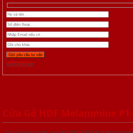
Gọi 0976.169.864
Cửa Gỗ HDF Melammine P1
Cửa gỗ công nghiệp cao cấp SAIGONDOOR là thương hiệ