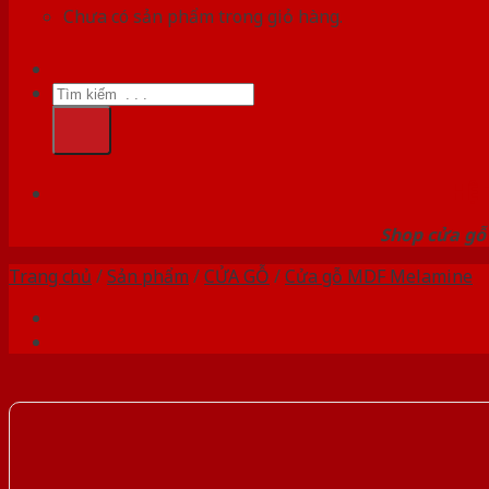
Chưa có sản phẩm trong giỏ hàng.
Tìm
kiếm:
HỆ
Shop cửa gỗ 
Trang chủ
/
Sản phẩm
/
CỬA GỖ
/
Cửa gỗ MDF Melamine