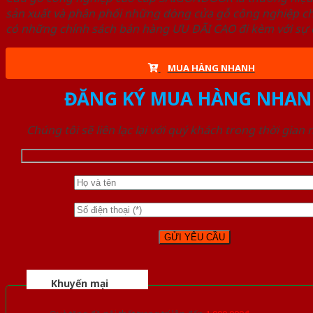
sản xuất và phân phối những dòng cửa gỗ công nghiệp ch
có những chính sách bán hàng ƯU ĐÃI CAO đi kèm với sự đ
MUA HÀNG NHANH
ĐĂNG KÝ MUA HÀNG NHAN
Chúng tôi sẽ liên lạc lại với quý khách trong thời gian
Khuyến mại