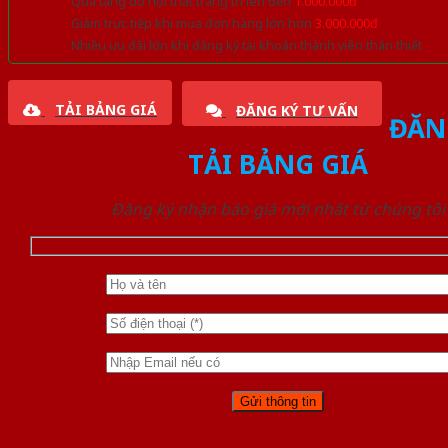
Quà tặng đồ nội thất trang trí lên đến
1.000.000đ
Giảm trực tiếp khi mua đơn hàng lớn hơn
3.000.000đ
Nhiều ưu đãi lớn khi đăng ký tài khoản thành viên thân thiết
TẢI BẢNG GIÁ
ĐĂNG KÝ TƯ VẤN
ĐĂN
TẢI BẢNG GIÁ
Đăng ký nhận báo giá mới nhất từ chúng tôi