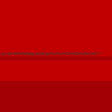
 THỐNG SHOWROOM SAIGONDOOR
uy tín chất lượng nhất giá rẻ tại Sài Gòn năm 2021