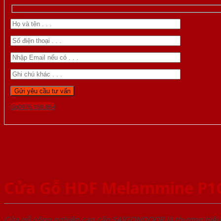
Gọi 0976.169.864
Cửa Gỗ HDF Melammine P1
Cửa gỗ công nghiệp cao cấp SAIGONDOOR là thương hiệ