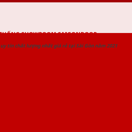
 THỐNG SHOWROOM SAIGONDOOR
uy tín chất lượng nhất giá rẻ tại Sài Gòn năm 2021