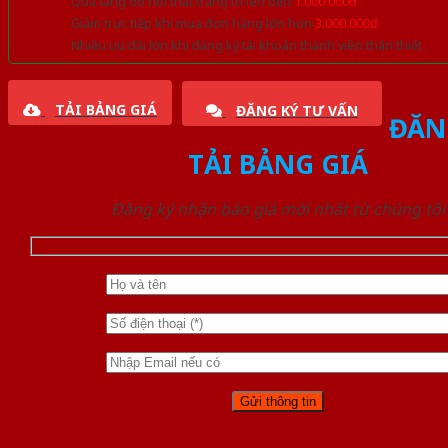
Quà tặng đồ nội thất trang trí lên đến
1.000.000đ
Giảm trực tiếp khi mua đơn hàng lớn hơn
3.000.000đ
Nhiều ưu đãi lớn khi đăng ký tài khoản thành viên thân thiết
TẢI BẢNG GIÁ
ĐĂNG KÝ TƯ VẤN
ĐĂN
TẢI BẢNG GIÁ
Đăng ký nhận báo giá mới nhất từ chúng tôi