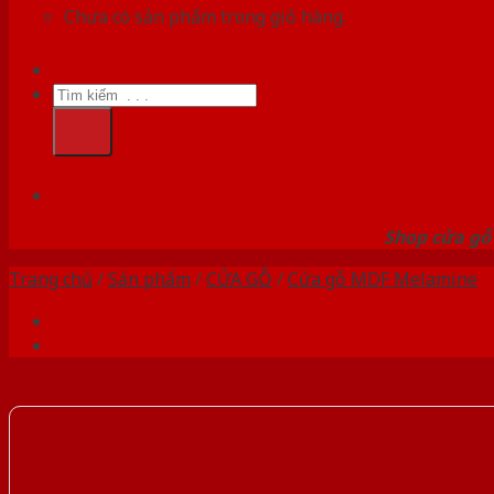
Chưa có sản phẩm trong giỏ hàng.
Tìm
kiếm:
HỆ
Shop cửa gỗ 
Trang chủ
/
Sản phẩm
/
CỬA GỖ
/
Cửa gỗ MDF Melamine