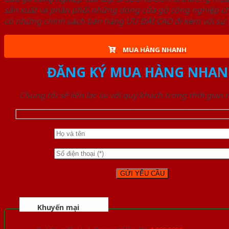
sản xuất và phân phối những dòng cửa gỗ công nghiệp ch
có những chính sách bán hàng ƯU ĐÃI CAO đi kèm với sự đ
MUA HÀNG NHANH
ĐĂNG KÝ MUA HÀNG NHAN
Chúng tôi sẽ liên lạc lại với quý khách trong thời gian
Khuyến mại