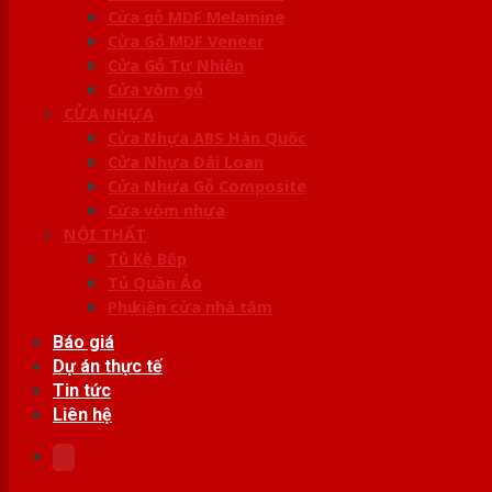
Cửa gỗ MDF Melamine
Cửa Gỗ MDF Veneer
Cửa Gỗ Tự Nhiên
Cửa vòm gỗ
CỬA NHỰA
Cửa Nhựa ABS Hàn Quốc
Cửa Nhựa Đài Loan
Cửa Nhựa Gỗ Composite
Cửa vòm nhựa
NỘI THẤT
Tủ Kệ Bếp
Tủ Quần Áo
Phụ kiện cửa nhà tắm
Báo giá
Dự án thực tế
Tin tức
Liên hệ