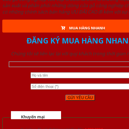
sản xuất và phân phối những dòng cửa gỗ công nghiệp ch
có những chính sách bán hàng ƯU ĐÃI CAO đi kèm với sự đ
MUA HÀNG NHANH
ĐĂNG KÝ MUA HÀNG NHAN
Chúng tôi sẽ liên lạc lại với quý khách trong thời gian
Khuyến mại