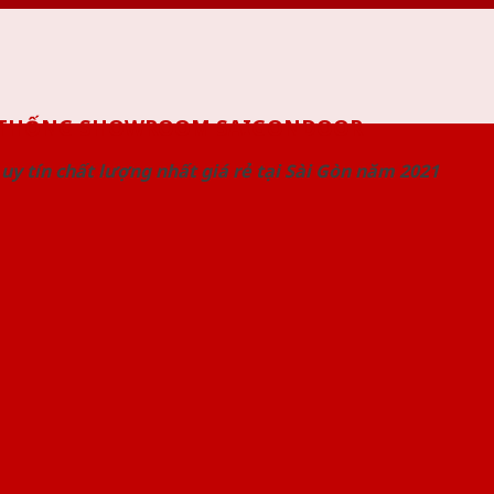
 THỐNG SHOWROOM SAIGONDOOR
uy tín chất lượng nhất giá rẻ tại Sài Gòn năm 2021