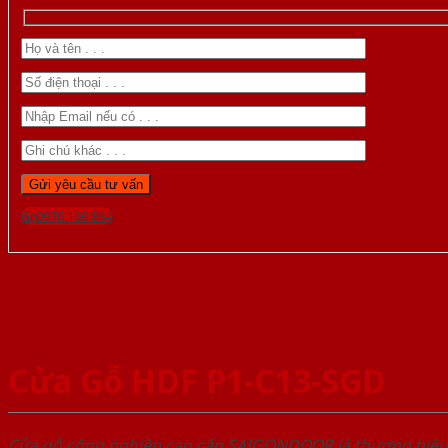
Gọi 0976.169.864
Cửa Gỗ HDF P1-C13-SGD
Cửa gỗ công nghiệp cao cấp SAIGONDOOR là thương hiệ