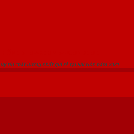
 THỐNG SHOWROOM SAIGONDOOR
uy tín chất lượng nhất giá rẻ tại Sài Gòn năm 2021