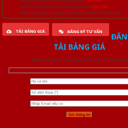
Quà tặng đồ nội thất trang trí lên đến
1.000.000đ
Giảm trực tiếp khi mua đơn hàng lớn hơn
3.000.000đ
Nhiều ưu đãi lớn khi đăng ký tài khoản thành viên thân thiết
TẢI BẢNG GIÁ
ĐĂNG KÝ TƯ VẤN
ĐĂN
TẢI BẢNG GIÁ
Đăng ký nhận báo giá mới nhất từ chúng tôi