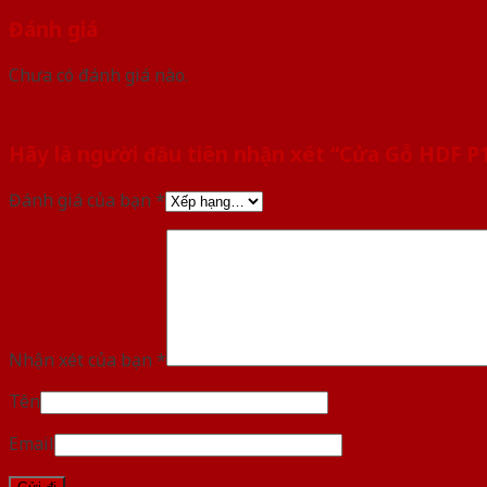
Đánh giá
Chưa có đánh giá nào.
Hãy là người đầu tiên nhận xét “Cửa Gỗ HDF P
Đánh giá của bạn
*
Nhận xét của bạn
*
Tên
Email