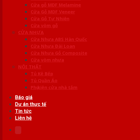
Cửa gỗ MDF Melamine
Cửa Gỗ MDF Veneer
Cửa Gỗ Tự Nhiên
Cửa vòm gỗ
CỬA NHỰA
Cửa Nhựa ABS Hàn Quốc
Cửa Nhựa Đài Loan
Cửa Nhựa Gỗ Composite
Cửa vòm nhựa
NỘI THẤT
Tủ Kệ Bếp
Tủ Quần Áo
Phụ kiện cửa nhà tắm
Báo giá
Dự án thực tế
Tin tức
Liên hệ