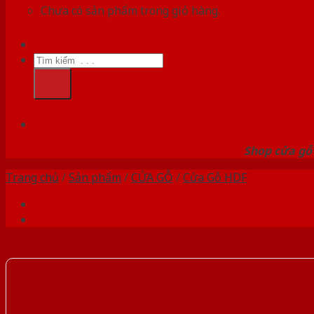
Chưa có sản phẩm trong giỏ hàng.
Tìm
kiếm:
HỆ
Shop cửa gỗ 
Trang chủ
/
Sản phẩm
/
CỬA GỖ
/
Cửa Gỗ HDF