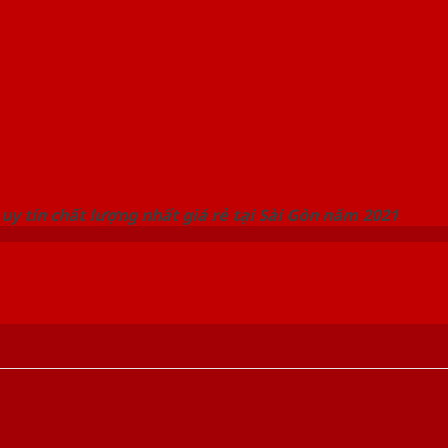
 THỐNG SHOWROOM SAIGONDOOR
uy tín chất lượng nhất giá rẻ tại Sài Gòn năm 2021