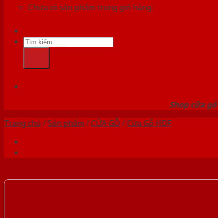
Chưa có sản phẩm trong giỏ hàng.
Tìm
kiếm:
HỆ
Shop cửa gỗ 
Trang chủ
/
Sản phẩm
/
CỬA GỖ
/
Cửa Gỗ HDF