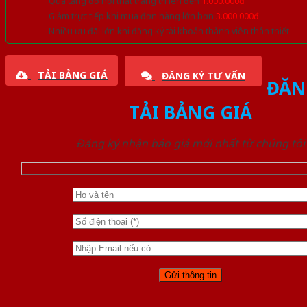
Quà tặng đồ nội thất trang trí lên đến
1.000.000đ
Giảm trực tiếp khi mua đơn hàng lớn hơn
3.000.000đ
Nhiều ưu đãi lớn khi đăng ký tài khoản thành viên thân thiết
TẢI BẢNG GIÁ
ĐĂNG KÝ TƯ VẤN
ĐĂN
TẢI BẢNG GIÁ
Đăng ký nhận báo giá mới nhất từ chúng tôi