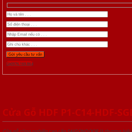
Gọi 0976.169.864
Cửa Gỗ HDF P1-C14-HDF-SG
Cửa gỗ công nghiệp cao cấp SAIGONDOOR là thương hiệ