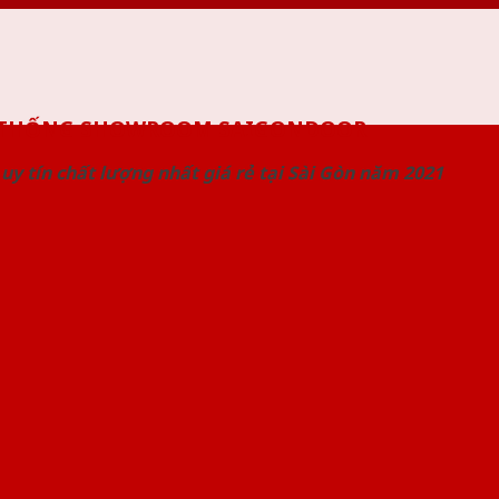
 THỐNG SHOWROOM SAIGONDOOR
uy tín chất lượng nhất giá rẻ tại Sài Gòn năm 2021