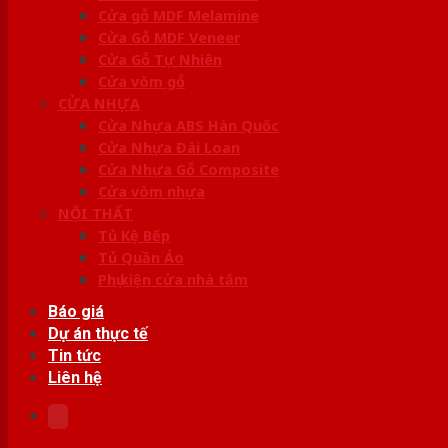
Cửa gỗ MDF Melamine
Cửa Gỗ MDF Veneer
Cửa Gỗ Tự Nhiên
Cửa vòm gỗ
CỬA NHỰA
Cửa Nhựa ABS Hàn Quốc
Cửa Nhựa Đài Loan
Cửa Nhựa Gỗ Composite
Cửa vòm nhựa
NỘI THẤT
Tủ Kệ Bếp
Tủ Quần Áo
Phụ kiện cửa nhà tắm
Báo giá
Dự án thực tế
Tin tức
Liên hệ