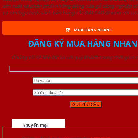
sản xuất và phân phối những dòng cửa gỗ công nghiệp ch
có những chính sách bán hàng ƯU ĐÃI CAO đi kèm với sự đ
MUA HÀNG NHANH
ĐĂNG KÝ MUA HÀNG NHAN
Chúng tôi sẽ liên lạc lại với quý khách trong thời gian
Khuyến mại