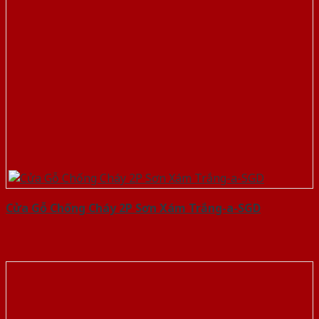
Cửa Gỗ Chống Cháy 2P Sơn Xám Trắng-a-SGD