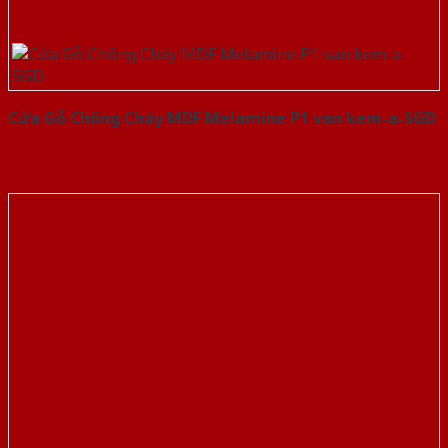
Cửa Gỗ Chống Cháy MDF Melamine P1 van kem-a-SGD