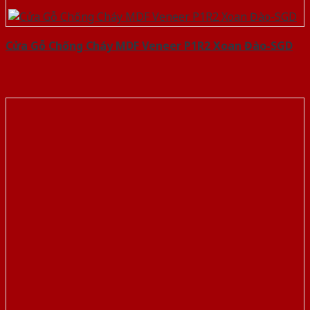
Cửa Gỗ Chống Cháy MDF Veneer P1R2 Xoan Đào-SGD