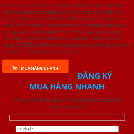
Cửa gỗ công nghiệp cao cấp SAIGONDOOR là thương
hiệu sản phẩm các dòng cửa trong một chuỗi các hệ
thống Showroom SAIGONDOOR. Chuyên sản xuất và
phân phối những dòng cửa gỗ công nghiệp chất lượng
cao, giá thành phù hợp với mọi nhu cầu khách hàng.
Trên hết, SAIGONDOOR còn có những chính sách bán
hàng ƯU ĐÃI CAO đi kèm với sự đa dạng về mẫu mã, loại
cửa gỗ và cả phân khúc giá thành.
MUA HÀNG NHANH
ĐĂNG KÝ
MUA HÀNG NHANH
Chúng tôi sẽ liên lạc lại với quý khách trong thời
gian ngắn nhất