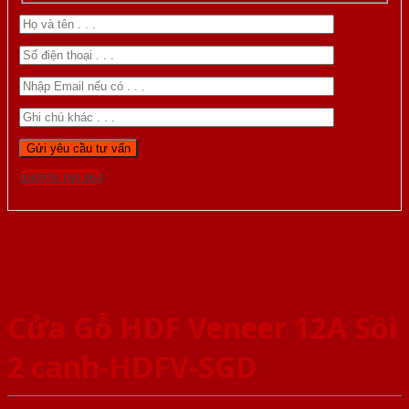
Gọi 0976.169.864
Cửa Gỗ HDF Veneer 12A Sồi
2 canh-HDFV-SGD