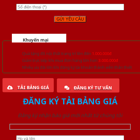
Khuyến mại
Quà tặng đồ nội thất trang trí lên đến
1.000.000đ
Giảm trực tiếp khi mua đơn hàng lớn hơn
3.000.000đ
Nhiều ưu đãi lớn khi đăng ký tài khoản thành viên thân thiết
TẢI BẢNG GIÁ
ĐĂNG KÝ TƯ VẤN
ĐĂNG KÝ TẢI BẢNG GIÁ
Đăng ký nhận báo giá mới nhất từ chúng tôi