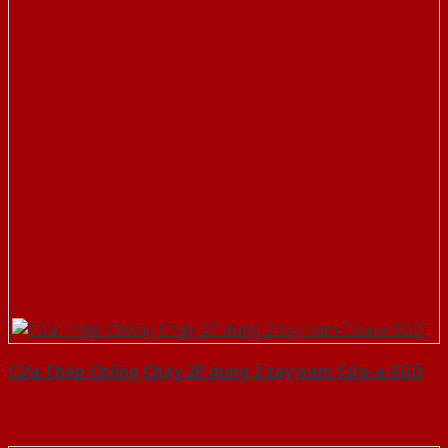
Cửa Thép Chống Cháy 2P dung 2 tay nam Cửa-a-SGD