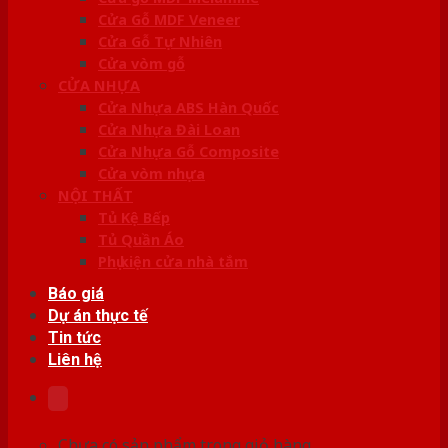
Cửa Gỗ MDF Veneer
Cửa Gỗ Tự Nhiên
Cửa vòm gỗ
CỬA NHỰA
Cửa Nhựa ABS Hàn Quốc
Cửa Nhựa Đài Loan
Cửa Nhựa Gỗ Composite
Cửa vòm nhựa
NỘI THẤT
Tủ Kệ Bếp
Tủ Quần Áo
Phụ kiện cửa nhà tắm
Báo giá
Dự án thực tế
Tin tức
Liên hệ
Chưa có sản phẩm trong giỏ hàng.