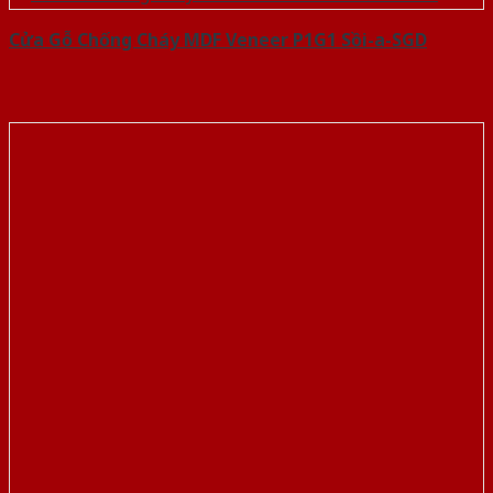
Cửa Gỗ Chống Cháy MDF Veneer P1G1 Sồi-a-SGD