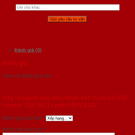
Đánh giá (0)
Đánh giá
Chưa có đánh giá nào.
Hãy là người đầu tiên nhận xét “Cửa Gỗ HDF
Veneer 12A Sồi 2 canh-HDFV-SGD”
Đánh giá của bạn
*
Nhận xét của bạn
*