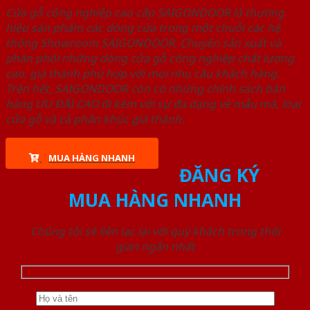
Cửa gỗ công nghiệp cao cấp SAIGONDOOR là thương
hiệu sản phẩm các dòng cửa trong một chuỗi các hệ
thống Showroom SAIGONDOOR. Chuyên sản xuất và
phân phối những dòng cửa gỗ công nghiệp chất lượng
cao, giá thành phù hợp với mọi nhu cầu khách hàng.
Trên hết, SAIGONDOOR còn có những chính sách bán
hàng ƯU ĐÃI CAO đi kèm với sự đa dạng về mẫu mã, loại
cửa gỗ và cả phân khúc giá thành.
MUA HÀNG NHANH
ĐĂNG KÝ
MUA HÀNG NHANH
Chúng tôi sẽ liên lạc lại với quý khách trong thời
gian ngắn nhất