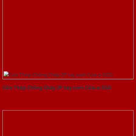
Cửa Thép Chống Cháy 2P tay nam Cửa-a-SGD