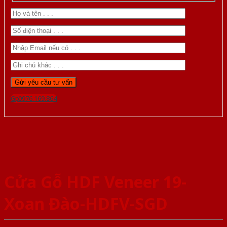
Gọi 0976.169.864
Cửa Gỗ HDF Veneer 19-
Xoan Đào-HDFV-SGD