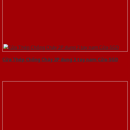
Cửa Thép Chống Cháy 2P dung 2 tay nam Cửa-SGD