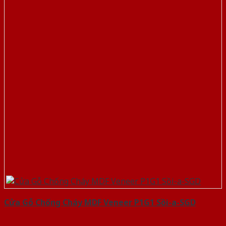
Cửa Gỗ Chống Cháy MDF Veneer P1G1 Sồi-a-SGD