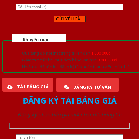
Khuyến mại
Quà tặng đồ nội thất trang trí lên đến
1.000.000đ
Giảm trực tiếp khi mua đơn hàng lớn hơn
3.000.000đ
Nhiều ưu đãi lớn khi đăng ký tài khoản thành viên thân thiết
TẢI BẢNG GIÁ
ĐĂNG KÝ TƯ VẤN
ĐĂNG KÝ TẢI BẢNG GIÁ
Đăng ký nhận báo giá mới nhất từ chúng tôi