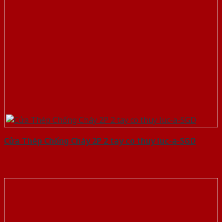
Cửa Thép Chống Cháy 2P 2 tay co thuy luc-a-SGD