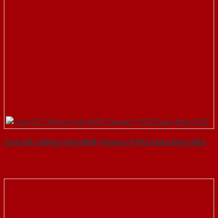
Cửa Gỗ Chống Cháy MDF Veneer P1R2 Xoan Đào-SGD