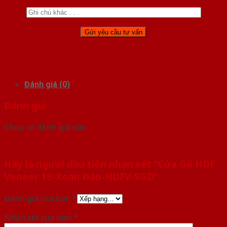
Đánh giá (0)
Đánh giá
Chưa có đánh giá nào.
Hãy là người đầu tiên nhận xét “Cửa Gỗ HDF
Veneer 19-Xoan Đào-HDFV-SGD”
Đánh giá của bạn
*
Nhận xét của bạn
*