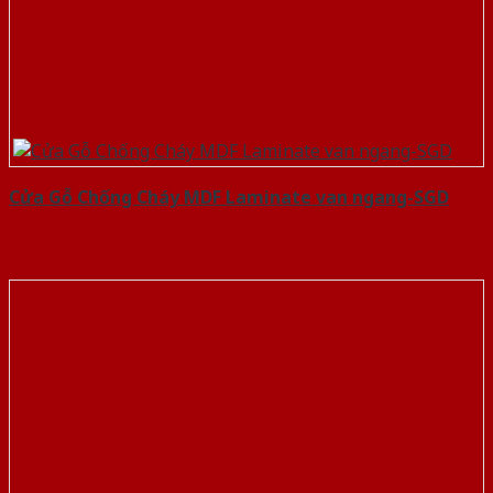
Cửa Gỗ Chống Cháy MDF Laminate van ngang-SGD