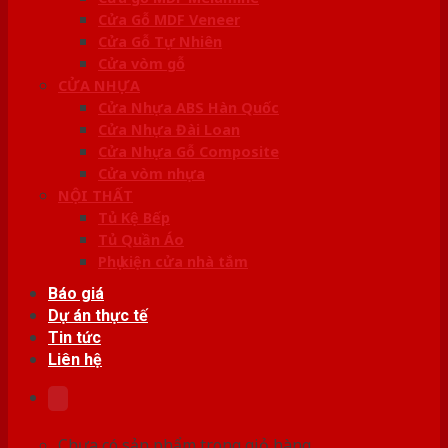
Cửa Gỗ MDF Veneer
Cửa Gỗ Tự Nhiên
Cửa vòm gỗ
CỬA NHỰA
Cửa Nhựa ABS Hàn Quốc
Cửa Nhựa Đài Loan
Cửa Nhựa Gỗ Composite
Cửa vòm nhựa
NỘI THẤT
Tủ Kệ Bếp
Tủ Quần Áo
Phụ kiện cửa nhà tắm
Báo giá
Dự án thực tế
Tin tức
Liên hệ
Chưa có sản phẩm trong giỏ hàng.