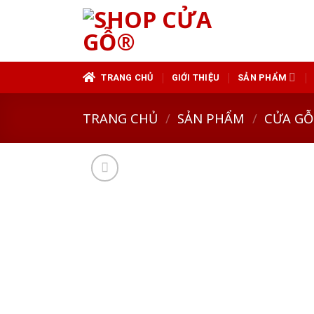
Skip
to
content
TRANG CHỦ
GIỚI THIỆU
SẢN PHẨM
TRANG CHỦ
/
SẢN PHẨM
/
CỬA GỖ