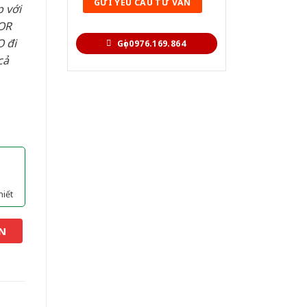
 với
OR
 đi
Gọi 0976.169.864
cả
hiết
N