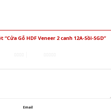
ét “Cửa Gỗ HDF Veneer 2 canh 12A-Sồi-SGD”
of 5 stars
5 of 5 stars
Email