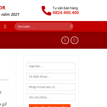
OR
Tư vấn bán hàng
0824.400.400
n năm 2021
Tìm
kiếm:
h
t
a gỗ