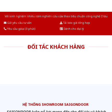
Với kinh nghiệm nhiêu năm nghiên cứu cửa theo tiêu chuẩn công nghệ Châu
Âu.Chúng tôi tự tin là nhà sản xuất & cung cấp hàng đầu tại Việt Nam!
Gửi yêu cầu tư vấn
Tải báo giá tổng hợp
Yêu cầu gọi lại (3 phút)
Dành cho đại lý
ĐỐI TÁC KHÁCH HÀNG
HỆ THỐNG SHOWROOM SAIGONDOOR
SAIGONDOOR luôn nỗ lực mang đến cho đối tác và khách