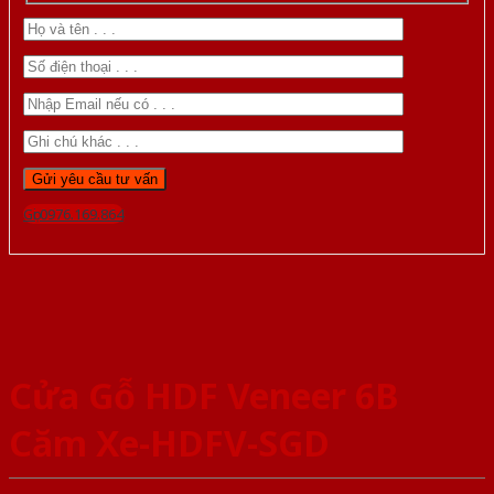
Gọi 0976.169.864
Cửa Gỗ HDF Veneer 6B
Căm Xe-HDFV-SGD