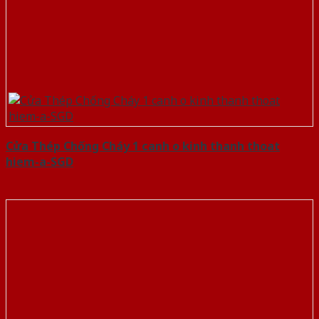
Cửa Thép Chống Cháy 1 canh o kinh thanh thoat
hiem-a-SGD