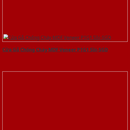
Cửa Gỗ Chống Cháy MDF Veneer P1G1 Sồi-SGD