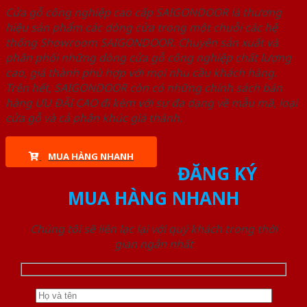
Cửa gỗ công nghiệp cao cấp SAIGONDOOR là thương
hiệu sản phẩm các dòng cửa trong một chuỗi các hệ
thống Showroom SAIGONDOOR. Chuyên sản xuất và
phân phối những dòng cửa gỗ công nghiệp chất lượng
cao, giá thành phù hợp với mọi nhu cầu khách hàng.
Trên hết, SAIGONDOOR còn có những chính sách bán
hàng ƯU ĐÃI CAO đi kèm với sự đa dạng về mẫu mã, loại
cửa gỗ và cả phân khúc giá thành.
MUA HÀNG NHANH
ĐĂNG KÝ
MUA HÀNG NHANH
Chúng tôi sẽ liên lạc lại với quý khách trong thời
gian ngắn nhất