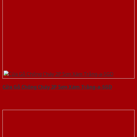
Cửa Gỗ Chống Cháy 2P Sơn Xám Trắng-a-SGD