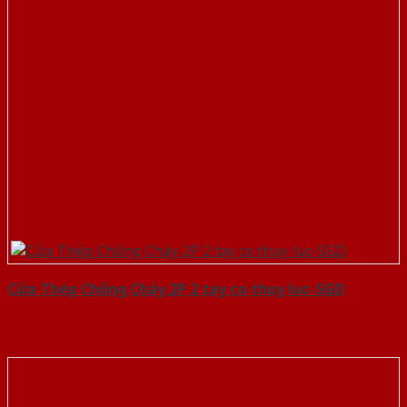
Cửa Thép Chống Cháy 2P 2 tay co thuy luc-SGD