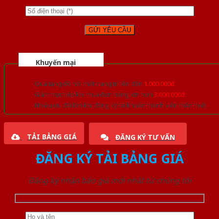
Khuyến mại
Quà tặng đồ nội thất trang trí lên đến
1.000.000đ
Giảm trực tiếp khi mua đơn hàng lớn hơn
3.000.000đ
Nhiều ưu đãi lớn khi đăng ký tài khoản thành viên thân thiết
TẢI BẢNG GIÁ
ĐĂNG KÝ TƯ VẤN
ĐĂNG KÝ TẢI BẢNG GIÁ
Đăng ký nhận báo giá mới nhất từ chúng tôi