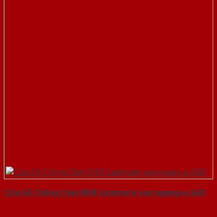
Cửa Gỗ Chống Cháy MDF Laminate van ngang-a-SGD