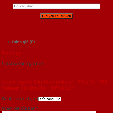
Đánh giá (0)
Đánh giá
Chưa có đánh giá nào.
Hãy là người đầu tiên nhận xét “Cửa Gỗ HDF
Veneer 6B Căm Xe-HDFV-SGD”
Đánh giá của bạn
*
Nhận xét của bạn
*