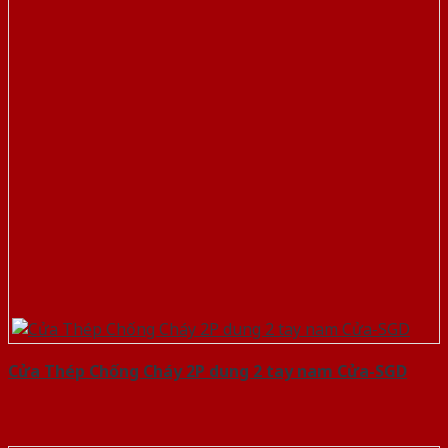
Cửa Thép Chống Cháy 2P dung 2 tay nam Cửa-SGD