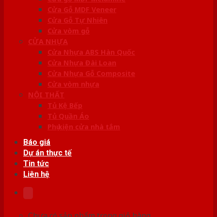
Cửa Gỗ MDF Veneer
Cửa Gỗ Tự Nhiên
Cửa vòm gỗ
CỬA NHỰA
Cửa Nhựa ABS Hàn Quốc
Cửa Nhựa Đài Loan
Cửa Nhựa Gỗ Composite
Cửa vòm nhựa
NỘI THẤT
Tủ Kệ Bếp
Tủ Quần Áo
Phụ kiện cửa nhà tắm
Báo giá
Dự án thực tế
Tin tức
Liên hệ
Chưa có sản phẩm trong giỏ hàng.