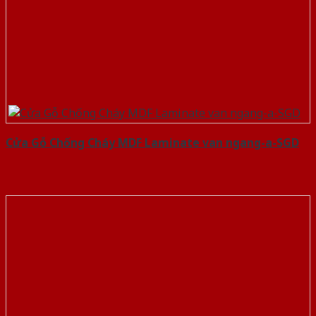
Cửa Gỗ Chống Cháy MDF Laminate van ngang-a-SGD