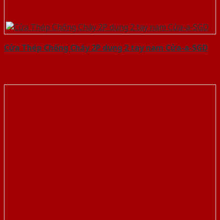
Cửa Thép Chống Cháy 2P dung 2 tay nam Cửa-a-SGD