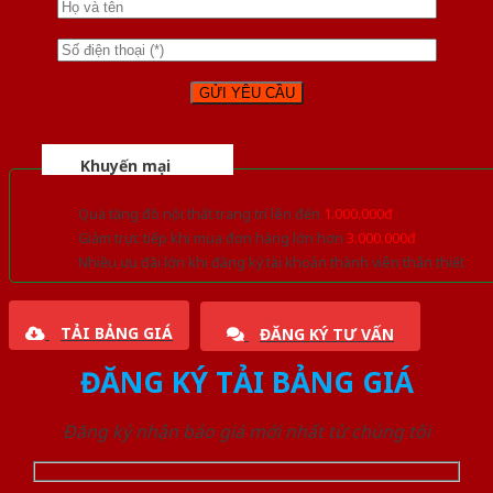
Khuyến mại
Quà tặng đồ nội thất trang trí lên đến
1.000.000đ
Giảm trực tiếp khi mua đơn hàng lớn hơn
3.000.000đ
Nhiều ưu đãi lớn khi đăng ký tài khoản thành viên thân thiết
TẢI BẢNG GIÁ
ĐĂNG KÝ TƯ VẤN
ĐĂNG KÝ TẢI BẢNG GIÁ
Đăng ký nhận báo giá mới nhất từ chúng tôi