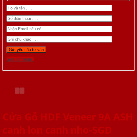
Gọi 0976.169.864
Cửa Gỗ HDF Veneer 9A ASH
canh lon canh nho-SGD