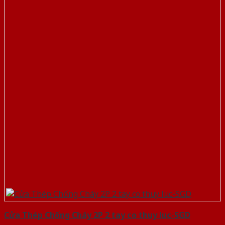
Cửa Thép Chống Cháy 2P 2 tay co thuy luc-SGD