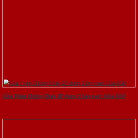
Cửa Thép Chống Cháy 2P dung 2 tay nam Cửa-SGD