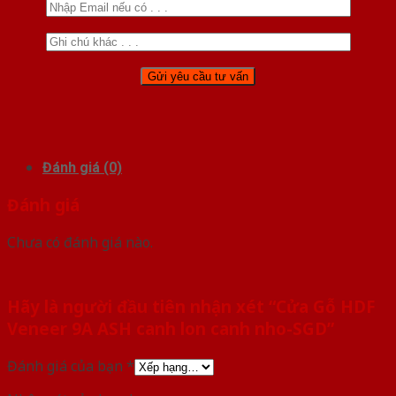
Đánh giá (0)
Đánh giá
Chưa có đánh giá nào.
Hãy là người đầu tiên nhận xét “Cửa Gỗ HDF
Veneer 9A ASH canh lon canh nho-SGD”
Đánh giá của bạn
*