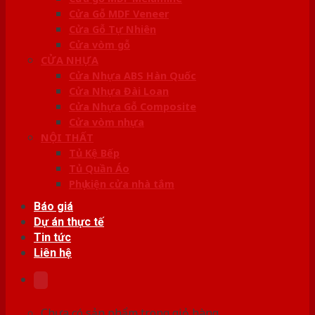
Cửa Gỗ MDF Veneer
Cửa Gỗ Tự Nhiên
Cửa vòm gỗ
CỬA NHỰA
Cửa Nhựa ABS Hàn Quốc
Cửa Nhựa Đài Loan
Cửa Nhựa Gỗ Composite
Cửa vòm nhựa
NỘI THẤT
Tủ Kệ Bếp
Tủ Quần Áo
Phụ kiện cửa nhà tắm
Báo giá
Dự án thực tế
Tin tức
Liên hệ
Chưa có sản phẩm trong giỏ hàng.