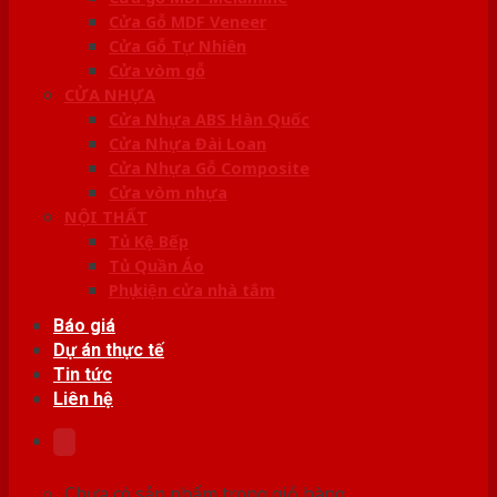
Cửa Gỗ MDF Veneer
Cửa Gỗ Tự Nhiên
Cửa vòm gỗ
CỬA NHỰA
Cửa Nhựa ABS Hàn Quốc
Cửa Nhựa Đài Loan
Cửa Nhựa Gỗ Composite
Cửa vòm nhựa
NỘI THẤT
Tủ Kệ Bếp
Tủ Quần Áo
Phụ kiện cửa nhà tắm
Báo giá
Dự án thực tế
Tin tức
Liên hệ
Chưa có sản phẩm trong giỏ hàng.