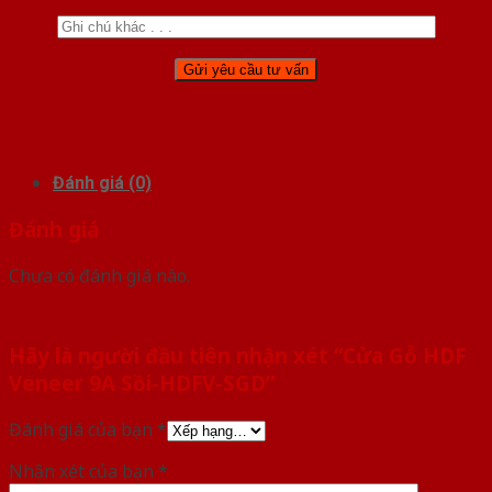
Đánh giá (0)
Đánh giá
Chưa có đánh giá nào.
Hãy là người đầu tiên nhận xét “Cửa Gỗ HDF
Veneer 9A Sồi-HDFV-SGD”
Đánh giá của bạn
*
Nhận xét của bạn
*