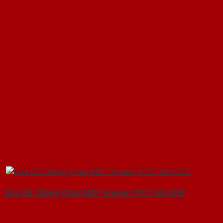
Cửa Gỗ Chống Cháy MDF Veneer P1G1 Sồi-SGD