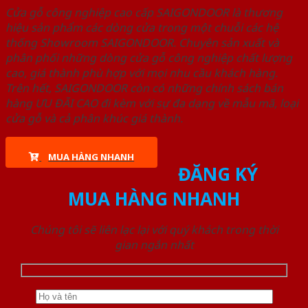
Cửa gỗ công nghiệp cao cấp SAIGONDOOR là thương
hiệu sản phẩm các dòng cửa trong một chuỗi các hệ
thống Showroom SAIGONDOOR. Chuyên sản xuất và
phân phối những dòng cửa gỗ công nghiệp chất lượng
cao, giá thành phù hợp với mọi nhu cầu khách hàng.
Trên hết, SAIGONDOOR còn có những chính sách bán
hàng ƯU ĐÃI CAO đi kèm với sự đa dạng về mẫu mã, loại
cửa gỗ và cả phân khúc giá thành.
MUA HÀNG NHANH
ĐĂNG KÝ
MUA HÀNG NHANH
Chúng tôi sẽ liên lạc lại với quý khách trong thời
gian ngắn nhất