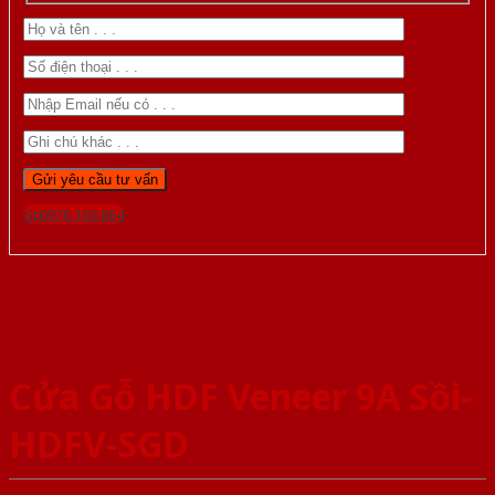
Gọi 0976.169.864
Cửa Gỗ HDF Veneer 9A Sồi-
HDFV-SGD