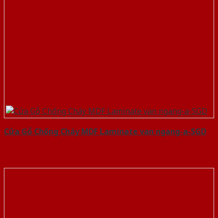
Cửa Gỗ Chống Cháy MDF Laminate van ngang-a-SGD