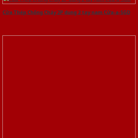
Cửa Thép Chống Cháy 2P dung 2 tay nam Cửa-a-SGD