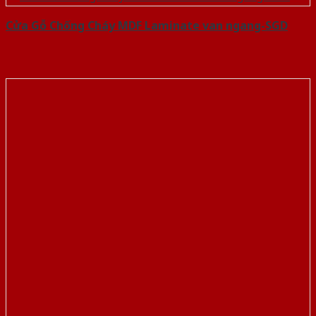
Cửa Gỗ Chống Cháy MDF Laminate van ngang-SGD