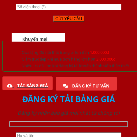
Khuyến mại
Quà tặng đồ nội thất trang trí lên đến
1.000.000đ
Giảm trực tiếp khi mua đơn hàng lớn hơn
3.000.000đ
Nhiều ưu đãi lớn khi đăng ký tài khoản thành viên thân thiết
TẢI BẢNG GIÁ
ĐĂNG KÝ TƯ VẤN
ĐĂNG KÝ TẢI BẢNG GIÁ
Đăng ký nhận báo giá mới nhất từ chúng tôi