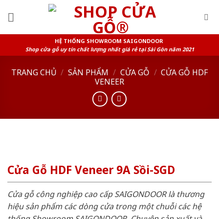
Skip
to
content
HỆ THỐNG SHOWROOM SAIGONDOOR
Shop cửa gỗ uy tín chất lượng nhất giá rẻ tại Sài Gòn năm 2021
TRANG CHỦ
/
SẢN PHẨM
/
CỬA GỖ
/
CỬA GỖ HDF
VENEER
Cửa Gỗ HDF Veneer 9A Sồi-SGD
Cửa gỗ công nghiệp cao cấp SAIGONDOOR là thương
hiệu sản phẩm các dòng cửa trong một chuỗi các hệ
thống Showroom SAIGONDOOR. Chuyên sản xuất và