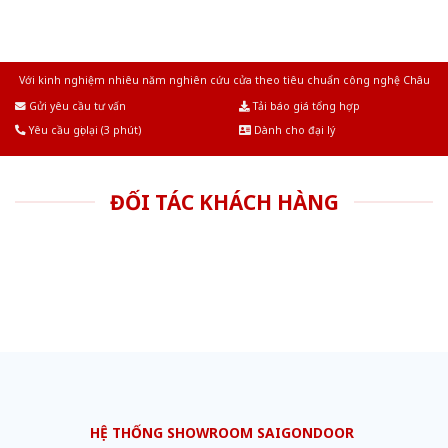
Với kinh nghiệm nhiêu năm nghiên cứu cửa theo tiêu chuẩn công nghệ Châu
Âu.Chúng tôi tự tin là nhà sản xuất & cung cấp hàng đầu tại Việt Nam!
Gửi yêu cầu tư vấn
Tải báo giá tổng hợp
Yêu cầu gọi lại (3 phút)
Dành cho đại lý
ĐỐI TÁC KHÁCH HÀNG
HỆ THỐNG SHOWROOM SAIGONDOOR