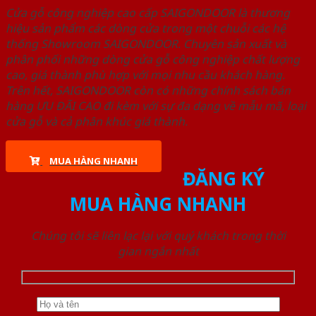
Cửa gỗ công nghiệp cao cấp SAIGONDOOR là thương
hiệu sản phẩm các dòng cửa trong một chuỗi các hệ
thống Showroom SAIGONDOOR. Chuyên sản xuất và
phân phối những dòng cửa gỗ công nghiệp chất lượng
cao, giá thành phù hợp với mọi nhu cầu khách hàng.
Trên hết, SAIGONDOOR còn có những chính sách bán
hàng ƯU ĐÃI CAO đi kèm với sự đa dạng về mẫu mã, loại
cửa gỗ và cả phân khúc giá thành.
MUA HÀNG NHANH
ĐĂNG KÝ
MUA HÀNG NHANH
Chúng tôi sẽ liên lạc lại với quý khách trong thời
gian ngắn nhất