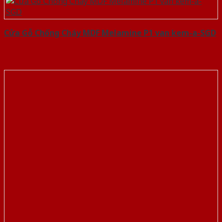
Cửa Gỗ Chống Cháy MDF Melamine P1 van kem-a-SGD