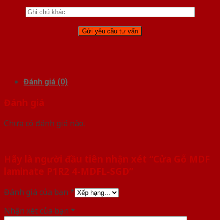
Đánh giá (0)
Đánh giá
Chưa có đánh giá nào.
Hãy là người đầu tiên nhận xét “Cửa Gỗ MDF
laminate P1R2 4-MDFL-SGD”
Đánh giá của bạn
*
Nhận xét của bạn
*