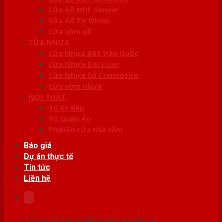
Cửa Gỗ MDF Veneer
Cửa Gỗ Tự Nhiên
Cửa vòm gỗ
CỬA NHỰA
Cửa Nhựa ABS Hàn Quốc
Cửa Nhựa Đài Loan
Cửa Nhựa Gỗ Composite
Cửa vòm nhựa
NỘI THẤT
Tủ Kệ Bếp
Tủ Quần Áo
Phụ kiện cửa nhà tắm
Báo giá
Dự án thực tế
Tin tức
Liên hệ
Chưa có sản phẩm trong giỏ hàng.