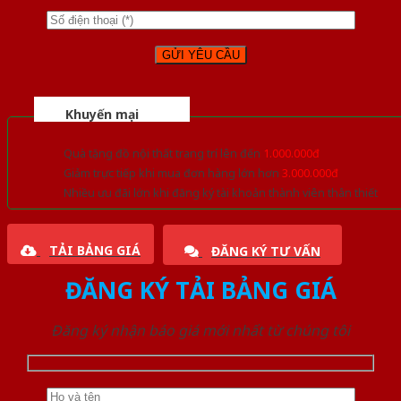
Khuyến mại
Quà tặng đồ nội thất trang trí lên đến
1.000.000đ
Giảm trực tiếp khi mua đơn hàng lớn hơn
3.000.000đ
Nhiều ưu đãi lớn khi đăng ký tài khoản thành viên thân thiết
TẢI BẢNG GIÁ
ĐĂNG KÝ TƯ VẤN
ĐĂNG KÝ TẢI BẢNG GIÁ
Đăng ký nhận báo giá mới nhất từ chúng tôi