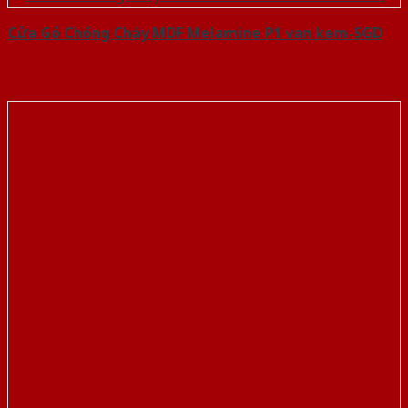
Cửa Gỗ Chống Cháy MDF Melamine P1 van kem-SGD