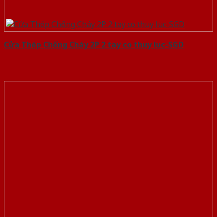
Cửa Thép Chống Cháy 2P 2 tay co thuy luc-SGD