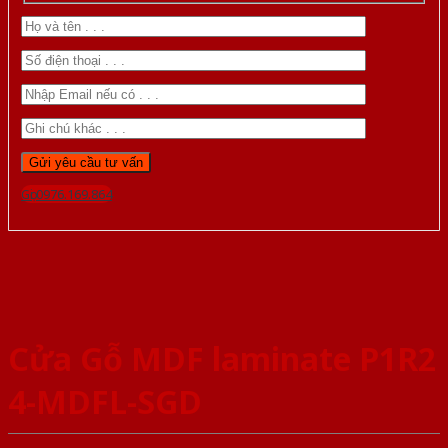
Gọi 0976.169.864
Cửa Gỗ MDF laminate P1R2
4-MDFL-SGD