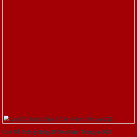
Cửa Gỗ Chống Cháy 2P Sơn Xám Trắng-a-SGD