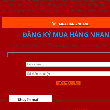
sản xuất và phân phối những dòng cửa gỗ công nghiệp ch
có những chính sách bán hàng ƯU ĐÃI CAO đi kèm với sự đ
MUA HÀNG NHANH
ĐĂNG KÝ MUA HÀNG NHAN
Chúng tôi sẽ liên lạc lại với quý khách trong thời gian
Khuyến mại