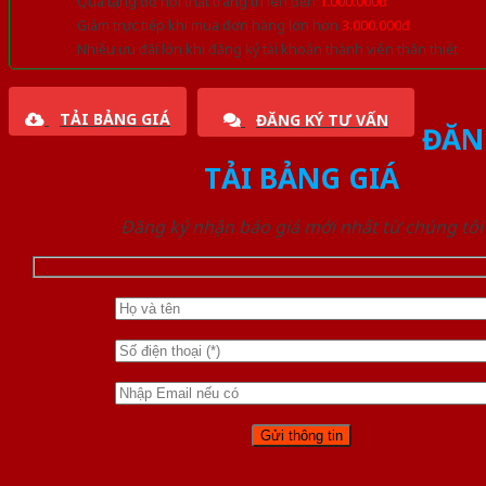
Quà tặng đồ nội thất trang trí lên đến
1.000.000đ
Giảm trực tiếp khi mua đơn hàng lớn hơn
3.000.000đ
Nhiều ưu đãi lớn khi đăng ký tài khoản thành viên thân thiết
TẢI BẢNG GIÁ
ĐĂNG KÝ TƯ VẤN
ĐĂN
TẢI BẢNG GIÁ
Đăng ký nhận báo giá mới nhất từ chúng tôi