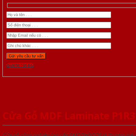
Gọi 0976.169.864
Cửa Gỗ MDF Laminate P1R3
Cửa gỗ công nghiệp cao cấp SAIGONDOOR là thương hiệ