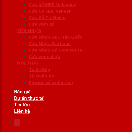
Cửa gỗ MDF Melamine
Cửa Gỗ MDF Veneer
Cửa Gỗ Tự Nhiên
Cửa vòm gỗ
CỬA NHỰA
Cửa Nhựa ABS Hàn Quốc
Cửa Nhựa Đài Loan
Cửa Nhựa Gỗ Composite
Cửa vòm nhựa
NỘI THẤT
Tủ Kệ Bếp
Tủ Quần Áo
Phụ kiện cửa nhà tắm
Báo giá
Dự án thực tế
Tin tức
Liên hệ