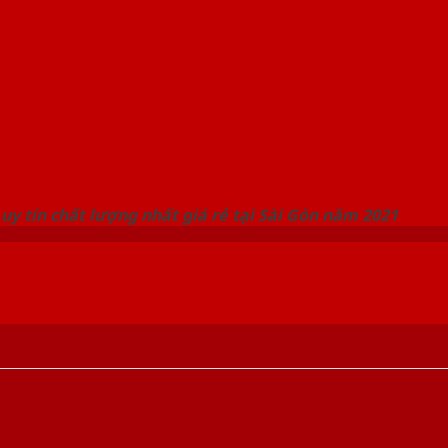
 THỐNG SHOWROOM SAIGONDOOR
uy tín chất lượng nhất giá rẻ tại Sài Gòn năm 2021