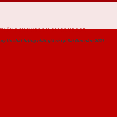
 THỐNG SHOWROOM SAIGONDOOR
uy tín chất lượng nhất giá rẻ tại Sài Gòn năm 2021