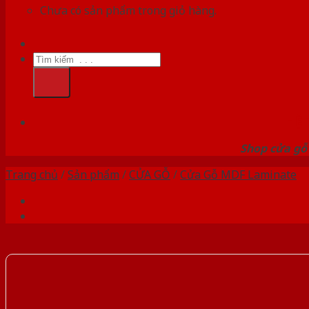
Chưa có sản phẩm trong giỏ hàng.
Tìm
kiếm:
HỆ
Shop cửa gỗ 
Trang chủ
/
Sản phẩm
/
CỬA GỖ
/
Cửa Gỗ MDF Laminate