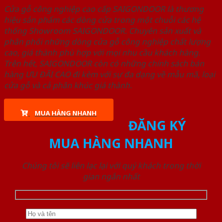
Cửa gỗ công nghiệp cao cấp SAIGONDOOR là thương
hiệu sản phẩm các dòng cửa trong một chuỗi các hệ
thống Showroom SAIGONDOOR. Chuyên sản xuất và
phân phối những dòng cửa gỗ công nghiệp chất lượng
cao, giá thành phù hợp với mọi nhu cầu khách hàng.
Trên hết, SAIGONDOOR còn có những chính sách bán
hàng ƯU ĐÃI CAO đi kèm với sự đa dạng về mẫu mã, loại
cửa gỗ và cả phân khúc giá thành.
MUA HÀNG NHANH
ĐĂNG KÝ
MUA HÀNG NHANH
Chúng tôi sẽ liên lạc lại với quý khách trong thời
gian ngắn nhất