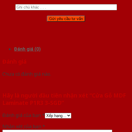
Đánh giá (0)
Đánh giá
Chưa có đánh giá nào.
Hãy là người đầu tiên nhận xét “Cửa Gỗ MDF
Laminate P1R3 3-SGD”
Đánh giá của bạn
*
Nhận xét của bạn
*