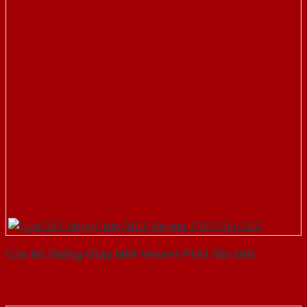
Cửa Gỗ Chống Cháy MDF Veneer P1G1 Sồi-SGD