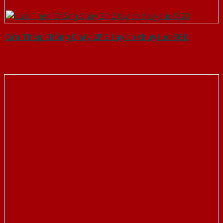
Cửa Thép Chống Cháy 2P 2 tay co thuy luc-SGD