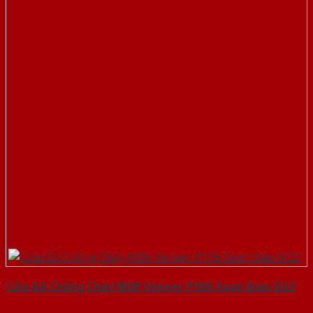
Cửa Gỗ Chống Cháy MDF Veneer P1R5 Xoan Đào-SGD