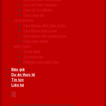
Cửa Gỗ MDF Veneer
Cửa Gỗ Tự Nhiên
Cửa vòm gỗ
CỬA NHỰA
Cửa Nhựa ABS Hàn Quốc
Cửa Nhựa Đài Loan
Cửa Nhựa Gỗ Composite
Cửa vòm nhựa
NỘI THẤT
Tủ Kệ Bếp
Tủ Quần Áo
Phụ kiện cửa nhà tắm
Báo giá
Dự án thực tế
Tin tức
Liên hệ
Chưa có sản phẩm trong giỏ hàng.