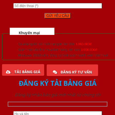
Khuyến mại
Quà tặng đồ nội thất trang trí lên đến
1.000.000đ
Giảm trực tiếp khi mua đơn hàng lớn hơn
3.000.000đ
Nhiều ưu đãi lớn khi đăng ký tài khoản thành viên thân thiết
TẢI BẢNG GIÁ
ĐĂNG KÝ TƯ VẤN
ĐĂNG KÝ TẢI BẢNG GIÁ
Đăng ký nhận báo giá mới nhất từ chúng tôi