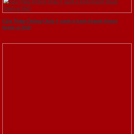
Cửa Thép Chống Cháy 1 canh o kinh thanh thoat
hiem-a-SGD