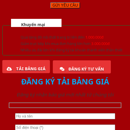
Khuyến mại
Quà tặng đồ nội thất trang trí lên đến
1.000.000đ
Giảm trực tiếp khi mua đơn hàng lớn hơn
3.000.000đ
Nhiều ưu đãi lớn khi đăng ký tài khoản thành viên thân thiết
TẢI BẢNG GIÁ
ĐĂNG KÝ TƯ VẤN
ĐĂNG KÝ TẢI BẢNG GIÁ
Đăng ký nhận báo giá mới nhất từ chúng tôi