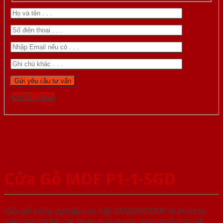
Gọi 0976.169.864
Cửa Gỗ MDF P1-1-SGD
Cửa gỗ công nghiệp cao cấp SAIGONDOOR là thương
hiệu sản phẩm các dòng cửa trong một chuỗi các hệ