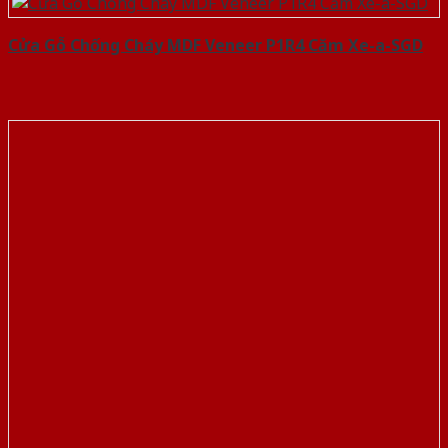
Cửa Gỗ Chống Cháy MDF Veneer P1R4 Căm Xe-a-SGD