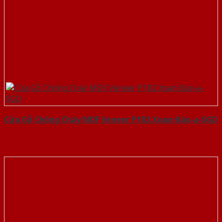
Cửa Gỗ Chống Cháy MDF Veneer P1R2 Xoan Đào-a-SGD