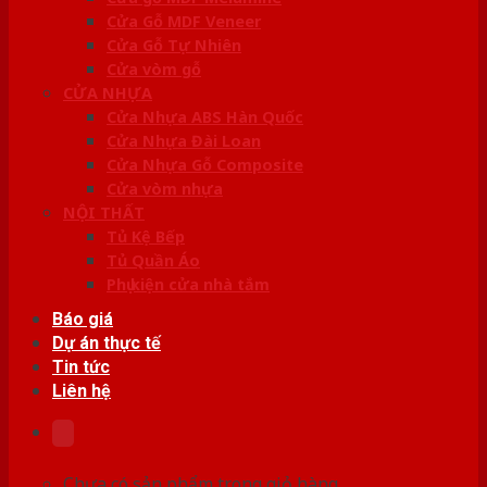
Cửa Gỗ MDF Veneer
Cửa Gỗ Tự Nhiên
Cửa vòm gỗ
CỬA NHỰA
Cửa Nhựa ABS Hàn Quốc
Cửa Nhựa Đài Loan
Cửa Nhựa Gỗ Composite
Cửa vòm nhựa
NỘI THẤT
Tủ Kệ Bếp
Tủ Quần Áo
Phụ kiện cửa nhà tắm
Báo giá
Dự án thực tế
Tin tức
Liên hệ
Chưa có sản phẩm trong giỏ hàng.