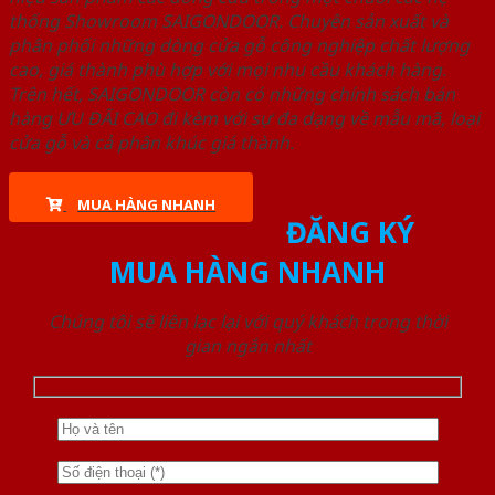
thống Showroom SAIGONDOOR. Chuyên sản xuất và
phân phối những dòng cửa gỗ công nghiệp chất lượng
cao, giá thành phù hợp với mọi nhu cầu khách hàng.
Trên hết, SAIGONDOOR còn có những chính sách bán
hàng ƯU ĐÃI CAO đi kèm với sự đa dạng về mẫu mã, loại
cửa gỗ và cả phân khúc giá thành.
MUA HÀNG NHANH
ĐĂNG KÝ
MUA HÀNG NHANH
Chúng tôi sẽ liên lạc lại với quý khách trong thời
gian ngắn nhất