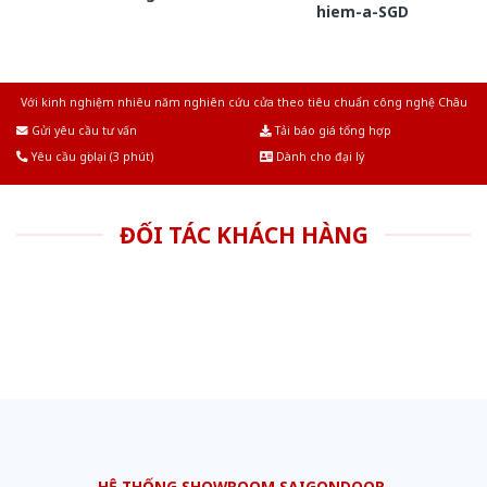
hiem-a-SGD
Với kinh nghiệm nhiêu năm nghiên cứu cửa theo tiêu chuẩn công nghệ Châu
Âu.Chúng tôi tự tin là nhà sản xuất & cung cấp hàng đầu tại Việt Nam!
Gửi yêu cầu tư vấn
Tải báo giá tổng hợp
Yêu cầu gọi lại (3 phút)
Dành cho đại lý
ĐỐI TÁC KHÁCH HÀNG
HỆ THỐNG SHOWROOM SAIGONDOOR