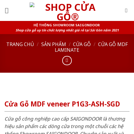
Skip
to
content
HỆ THỐNG SHOWROOM SAIGONDOOR
Shop cửa gỗ uy tín chất lượng nhất giá rẻ tại Sài Gòn năm 2021
TRANG CHỦ
/
SẢN PHẨM
/
CỬA GỖ
/
CỬA GỖ MDF
LAMINATE
Cửa Gỗ MDF veneer P1G3-ASH-SGD
Cửa gỗ công nghiệp cao cấp SAIGONDOOR là thương
hiệu sản phẩm các dòng cửa trong một chuỗi các hệ
thống Showroom SAIGONDOOR. Chuyên sản xuất và