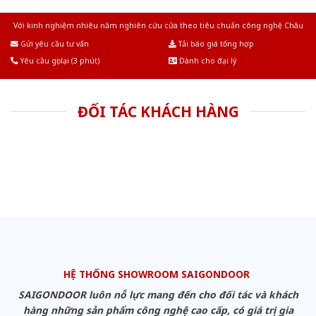
Với kinh nghiệm nhiêu năm nghiên cứu cửa theo tiêu chuẩn công nghệ Châu
Âu.Chúng tôi tự tin là nhà sản xuất & cung cấp hàng đầu tại Việt Nam!
Gửi yêu cầu tư vấn
Tải báo giá tổng hợp
Yêu cầu gọi lại (3 phút)
Dành cho đại lý
ĐỐI TÁC KHÁCH HÀNG
HỆ THỐNG SHOWROOM SAIGONDOOR
SAIGONDOOR luôn nỗ lực mang đến cho đối tác và khách
hàng những sản phẩm công nghệ cao cấp, có giá trị gia