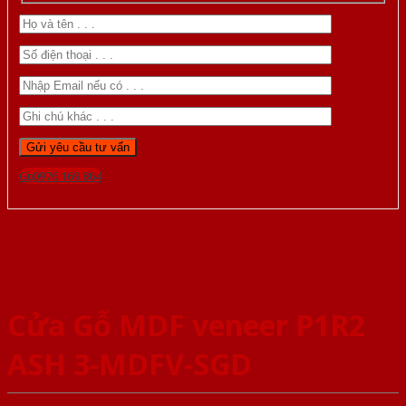
Gọi 0976.169.864
Cửa Gỗ MDF veneer P1R2
ASH 3-MDFV-SGD