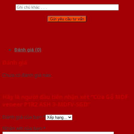
Đánh giá (0)
Đánh giá
Chưa có đánh giá nào.
Hãy là người đầu tiên nhận xét “Cửa Gỗ MDF
veneer P1R2 ASH 3-MDFV-SGD”
Đánh giá của bạn
*
Nhận xét của bạn
*