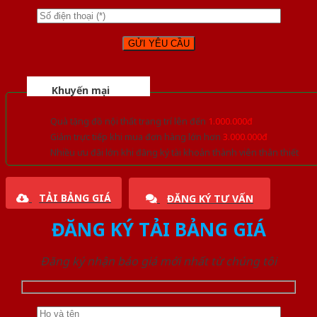
Khuyến mại
Quà tặng đồ nội thất trang trí lên đến
1.000.000đ
Giảm trực tiếp khi mua đơn hàng lớn hơn
3.000.000đ
Nhiều ưu đãi lớn khi đăng ký tài khoản thành viên thân thiết
TẢI BẢNG GIÁ
ĐĂNG KÝ TƯ VẤN
ĐĂNG KÝ TẢI BẢNG GIÁ
Đăng ký nhận báo giá mới nhất từ chúng tôi