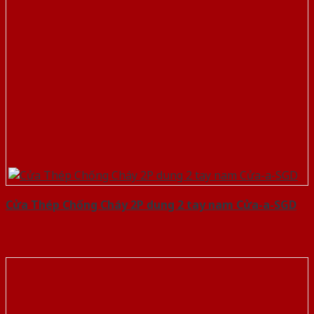
Cửa Thép Chống Cháy 2P dung 2 tay nam Cửa-a-SGD