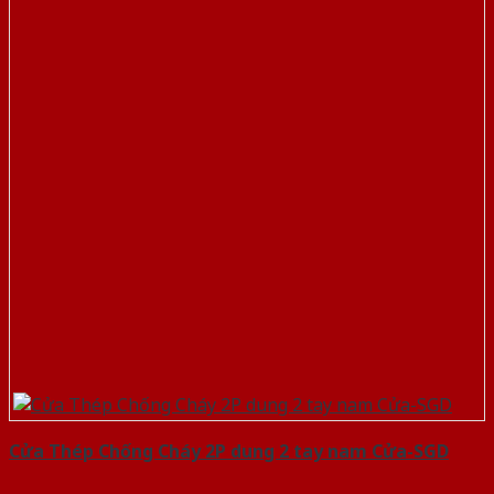
Cửa Thép Chống Cháy 2P dung 2 tay nam Cửa-SGD