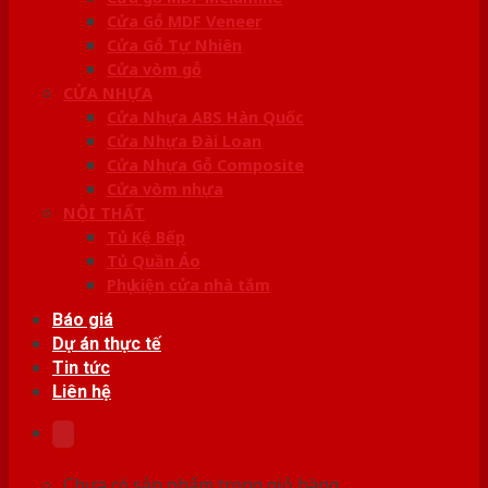
Cửa Gỗ MDF Veneer
Cửa Gỗ Tự Nhiên
Cửa vòm gỗ
CỬA NHỰA
Cửa Nhựa ABS Hàn Quốc
Cửa Nhựa Đài Loan
Cửa Nhựa Gỗ Composite
Cửa vòm nhựa
NỘI THẤT
Tủ Kệ Bếp
Tủ Quần Áo
Phụ kiện cửa nhà tắm
Báo giá
Dự án thực tế
Tin tức
Liên hệ
Chưa có sản phẩm trong giỏ hàng.