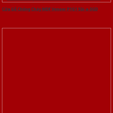
Cửa Gỗ Chống Cháy MDF Veneer P1G1 Sồi-a-SGD