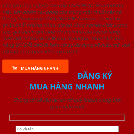
Cửa gỗ công nghiệp cao cấp SAIGONDOOR là thương
hiệu sản phẩm các dòng cửa trong một chuỗi các hệ
thống Showroom SAIGONDOOR. Chuyên sản xuất và
phân phối những dòng cửa gỗ công nghiệp chất lượng
cao, giá thành phù hợp với mọi nhu cầu khách hàng.
Trên hết, SAIGONDOOR còn có những chính sách bán
hàng ƯU ĐÃI CAO đi kèm với sự đa dạng về mẫu mã, loại
cửa gỗ và cả phân khúc giá thành.
MUA HÀNG NHANH
ĐĂNG KÝ
MUA HÀNG NHANH
Chúng tôi sẽ liên lạc lại với quý khách trong thời
gian ngắn nhất