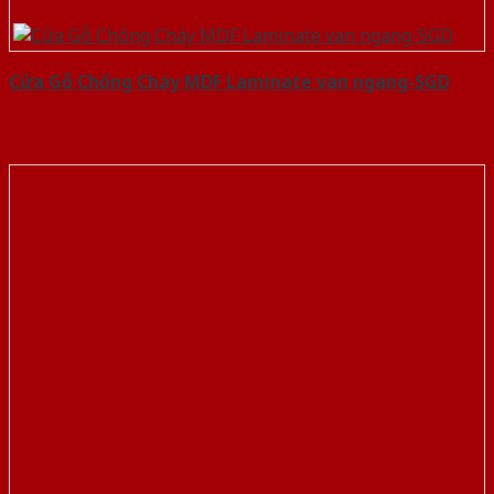
Cửa Gỗ Chống Cháy MDF Laminate van ngang-SGD