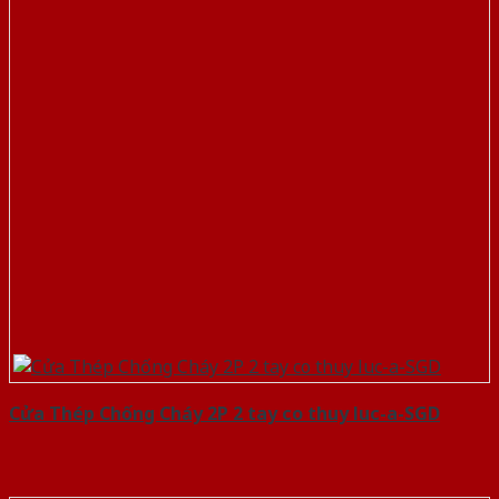
Cửa Thép Chống Cháy 2P 2 tay co thuy luc-a-SGD