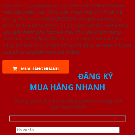
Cửa gỗ công nghiệp cao cấp SAIGONDOOR là thương
hiệu sản phẩm các dòng cửa trong một chuỗi các hệ
thống Showroom SAIGONDOOR. Chuyên sản xuất và
phân phối những dòng cửa gỗ công nghiệp chất lượng
cao, giá thành phù hợp với mọi nhu cầu khách hàng.
Trên hết, SAIGONDOOR còn có những chính sách bán
hàng ƯU ĐÃI CAO đi kèm với sự đa dạng về mẫu mã, loại
cửa gỗ và cả phân khúc giá thành.
MUA HÀNG NHANH
ĐĂNG KÝ
MUA HÀNG NHANH
Chúng tôi sẽ liên lạc lại với quý khách trong thời
gian ngắn nhất