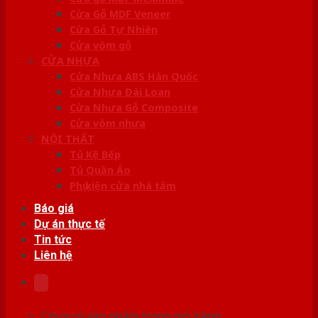
Cửa Gỗ MDF Veneer
Cửa Gỗ Tự Nhiên
Cửa vòm gỗ
CỬA NHỰA
Cửa Nhựa ABS Hàn Quốc
Cửa Nhựa Đài Loan
Cửa Nhựa Gỗ Composite
Cửa vòm nhựa
NỘI THẤT
Tủ Kệ Bếp
Tủ Quần Áo
Phụ kiện cửa nhà tắm
Báo giá
Dự án thực tế
Tin tức
Liên hệ
Chưa có sản phẩm trong giỏ hàng.