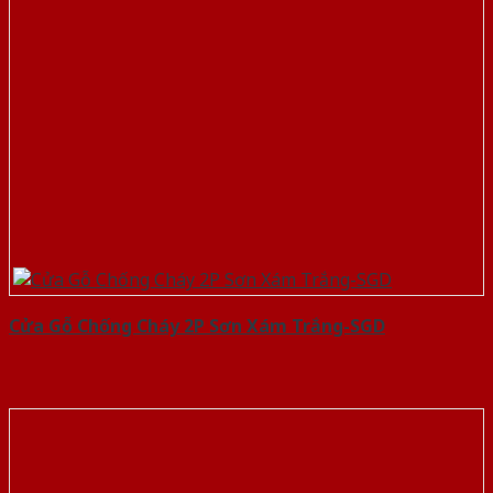
Cửa Gỗ Chống Cháy 2P Sơn Xám Trắng-SGD