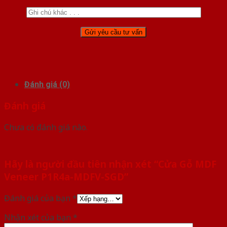
Đánh giá (0)
Đánh giá
Chưa có đánh giá nào.
Hãy là người đầu tiên nhận xét “Cửa Gỗ MDF
Veneer P1R4a-MDFV-SGD”
Đánh giá của bạn
*
Nhận xét của bạn
*