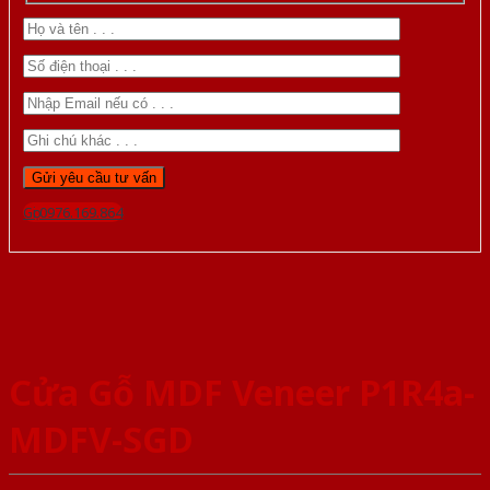
Gọi 0976.169.864
Cửa Gỗ MDF Veneer P1R4a-
MDFV-SGD