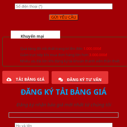
Khuyến mại
Quà tặng đồ nội thất trang trí lên đến
1.000.000đ
Giảm trực tiếp khi mua đơn hàng lớn hơn
3.000.000đ
Nhiều ưu đãi lớn khi đăng ký tài khoản thành viên thân thiết
TẢI BẢNG GIÁ
ĐĂNG KÝ TƯ VẤN
ĐĂNG KÝ TẢI BẢNG GIÁ
Đăng ký nhận báo giá mới nhất từ chúng tôi