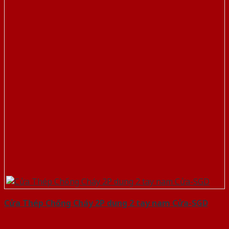
Cửa Thép Chống Cháy 2P dung 2 tay nam Cửa-SGD