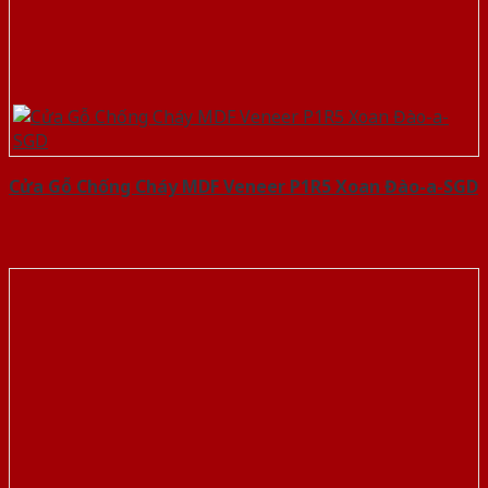
Cửa Gỗ Chống Cháy MDF Veneer P1R5 Xoan Đào-a-SGD