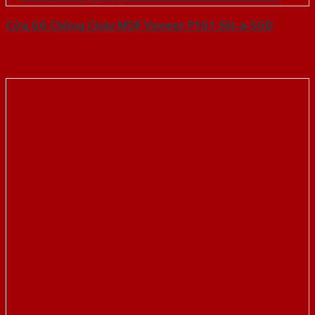
Cửa Gỗ Chống Cháy MDF Veneer P1G1 Sồi-a-SGD