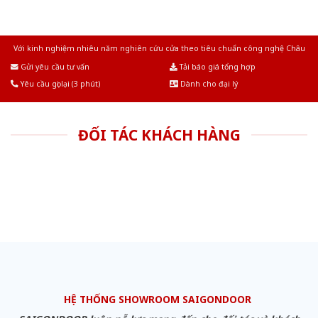
Với kinh nghiệm nhiêu năm nghiên cứu cửa theo tiêu chuẩn công nghệ Châu
Âu.Chúng tôi tự tin là nhà sản xuất & cung cấp hàng đầu tại Việt Nam!
Gửi yêu cầu tư vấn
Tải báo giá tổng hợp
Yêu cầu gọi lại (3 phút)
Dành cho đại lý
ĐỐI TÁC KHÁCH HÀNG
HỆ THỐNG SHOWROOM SAIGONDOOR