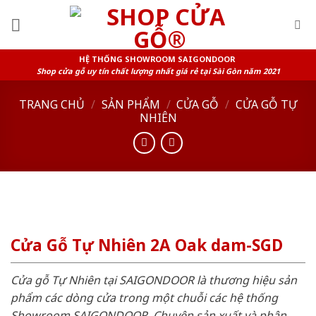
Skip
to
content
HỆ THỐNG SHOWROOM SAIGONDOOR
Shop cửa gỗ uy tín chất lượng nhất giá rẻ tại Sài Gòn năm 2021
TRANG CHỦ
/
SẢN PHẨM
/
CỬA GỖ
/
CỬA GỖ TỰ
NHIÊN
Cửa Gỗ Tự Nhiên 2A Oak dam-SGD
Cửa gỗ Tự Nhiên tại SAIGONDOOR là thương hiệu sản
phẩm các dòng cửa trong một chuỗi các hệ thống
Showroom SAIGONDOOR. Chuyên sản xuất và phân