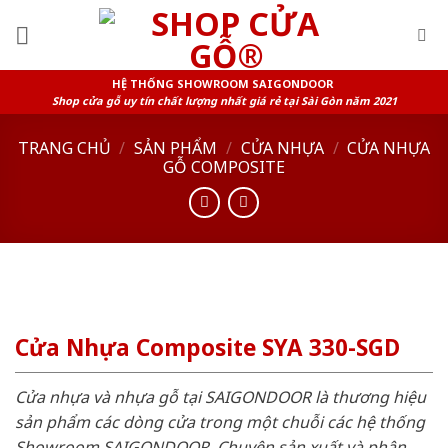
Skip
to
content
HỆ THỐNG SHOWROOM SAIGONDOOR
Shop cửa gỗ uy tín chất lượng nhất giá rẻ tại Sài Gòn năm 2021
TRANG CHỦ
/
SẢN PHẨM
/
CỬA NHỰA
/
CỬA NHỰA
GỖ COMPOSITE
Cửa Nhựa Composite SYA 330-SGD
Cửa nhựa và nhựa gỗ tại SAIGONDOOR là thương hiệu
sản phẩm các dòng cửa trong một chuỗi các hệ thống
Showroom SAIGONDOOR. Chuyên sản xuất và phân