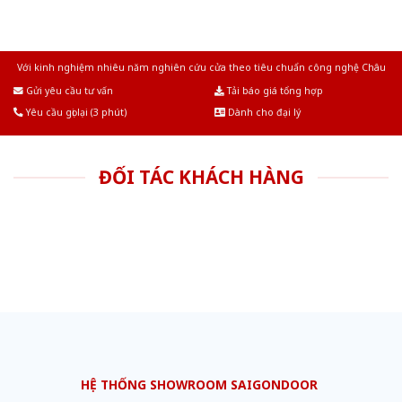
Với kinh nghiệm nhiêu năm nghiên cứu cửa theo tiêu chuẩn công nghệ Châu
Âu.Chúng tôi tự tin là nhà sản xuất & cung cấp hàng đầu tại Việt Nam!
Gửi yêu cầu tư vấn
Tải báo giá tổng hợp
Yêu cầu gọi lại (3 phút)
Dành cho đại lý
ĐỐI TÁC KHÁCH HÀNG
HỆ THỐNG SHOWROOM SAIGONDOOR