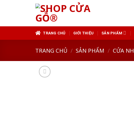
Skip
to
content
TRANG CHỦ
GIỚI THIỆU
SẢN PHẨM
TRANG CHỦ
/
SẢN PHẨM
/
CỬA N