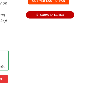
 hợp
àng
Gọi 0976.169.864
loại
hiết
N