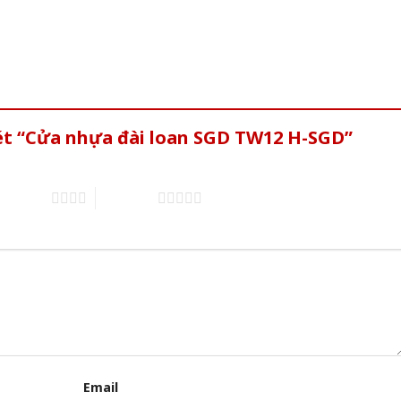
xét “Cửa nhựa đài loan SGD TW12 H-SGD”
of 5 stars
5 of 5 stars
Email