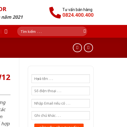
OR
Tư vấn bán hàng
0824.400.400
n năm 2021
Tìm
kiếm:
W12
ơng
các
n
ỗ hợp