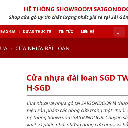
HỆ THỐNG SHOWROOM SAIGONDO
Shop cửa gỗ uy tín chất lượng nhất giá rẻ tại Sài Gò
BÁO GIÁ
DỰ ÁN THỰC TẾ
TIN TỨC
LIÊN HỆ
HỰA
/
CỬA NHỰA ĐÀI LOAN
Cửa nhựa đài loan SGD T
H-SGD
Cửa nhựa và nhựa gỗ tại SAIGONDOOR là thư
hiệu sản phẩm các dòng cửa trong một chuỗi 
hệ thống Showroom SAIGONDOOR. Chuyên sả
xuất và phân phối những dòng cửa nhựa và h