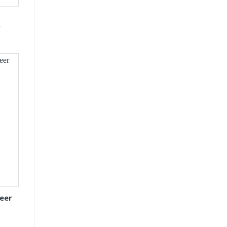
D
eer