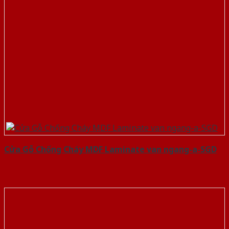
Cửa Gỗ Chống Cháy MDF Laminate van ngang-a-SGD