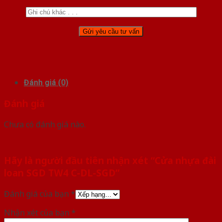
Đánh giá (0)
Đánh giá
Chưa có đánh giá nào.
Hãy là người đầu tiên nhận xét “Cửa nhựa đài
loan SGD TW4 C-DL-SGD”
Đánh giá của bạn
*
Nhận xét của bạn
*