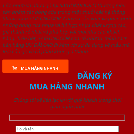
Cửa nhựa và nhựa gỗ tại SAIGONDOOR là thương hiệu
sản phẩm các dòng cửa trong một chuỗi các hệ thống
Showroom SAIGONDOOR. Chuyên sản xuất và phân phối
những dòng cửa nhựa và hỗ hợp nhựa chất lượng cao,
giá thành rẻ nhất và phù hợp với mọi nhu cầu khách
hàng. Trên hết, SAIGONDOOR còn có những chính sách
bán hàng ƯU ĐÃI CAO đi kèm với sự đa dạng về mẫu mã,
loại cửa gỗ và cả phân khúc giá thành.
MUA HÀNG NHANH
ĐĂNG KÝ
MUA HÀNG NHANH
Chúng tôi sẽ liên lạc lại với quý khách trong thời
gian ngắn nhất