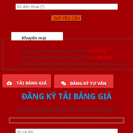
Khuyến mại
Quà tặng đồ nội thất trang trí lên đến
1.000.000đ
Giảm trực tiếp khi mua đơn hàng lớn hơn
3.000.000đ
Nhiều ưu đãi lớn khi đăng ký tài khoản thành viên thân thiết
TẢI BẢNG GIÁ
ĐĂNG KÝ TƯ VẤN
ĐĂNG KÝ TẢI BẢNG GIÁ
Đăng ký nhận báo giá mới nhất từ chúng tôi