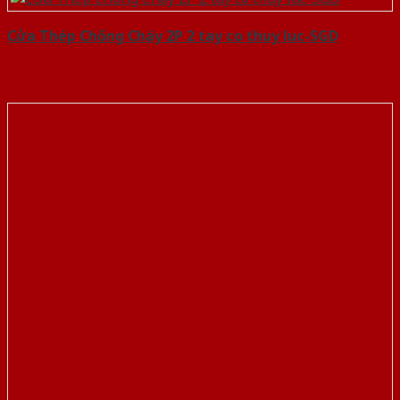
Cửa Thép Chống Cháy 2P 2 tay co thuy luc-SGD