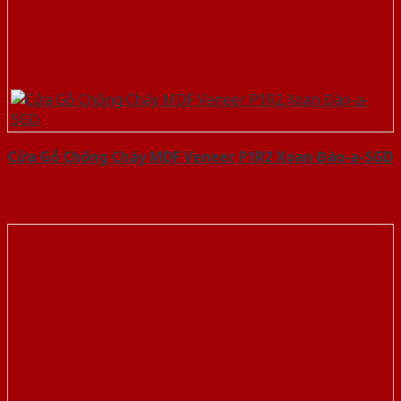
Cửa Gỗ Chống Cháy MDF Veneer P1R2 Xoan Đào-a-SGD