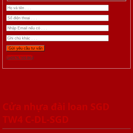
Gọi 0976.169.864
Cửa nhựa đài loan SGD
TW4 C-DL-SGD