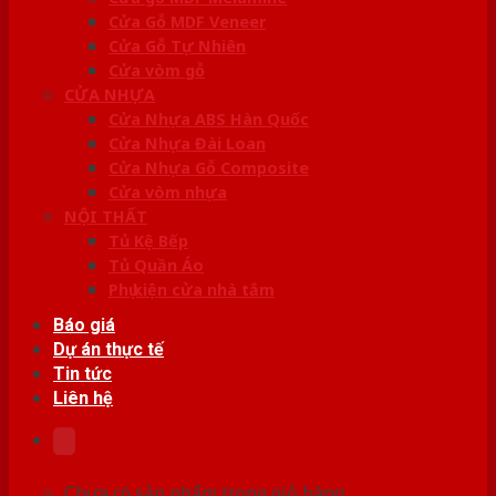
Cửa Gỗ MDF Veneer
Cửa Gỗ Tự Nhiên
Cửa vòm gỗ
CỬA NHỰA
Cửa Nhựa ABS Hàn Quốc
Cửa Nhựa Đài Loan
Cửa Nhựa Gỗ Composite
Cửa vòm nhựa
NỘI THẤT
Tủ Kệ Bếp
Tủ Quần Áo
Phụ kiện cửa nhà tắm
Báo giá
Dự án thực tế
Tin tức
Liên hệ
Chưa có sản phẩm trong giỏ hàng.