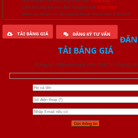
Quà tặng đồ nội thất trang trí lên đến
1.000.000đ
Giảm trực tiếp khi mua đơn hàng lớn hơn
3.000.000đ
Nhiều ưu đãi lớn khi đăng ký tài khoản thành viên thân thiết
TẢI BẢNG GIÁ
ĐĂNG KÝ TƯ VẤN
ĐĂN
TẢI BẢNG GIÁ
Đăng ký nhận báo giá mới nhất từ chúng tôi