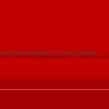
 THỐNG SHOWROOM SAIGONDOOR
uy tín chất lượng nhất giá rẻ tại Sài Gòn năm 2021