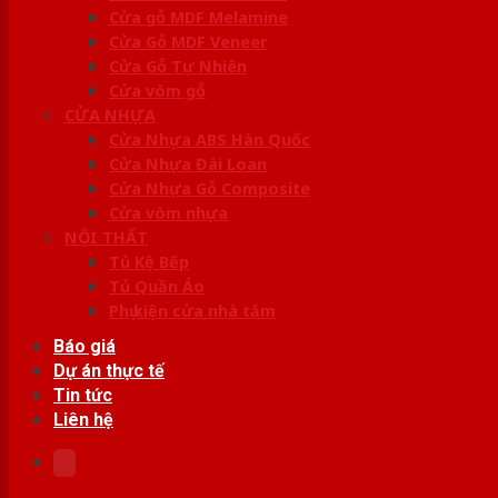
Cửa gỗ MDF Melamine
Cửa Gỗ MDF Veneer
Cửa Gỗ Tự Nhiên
Cửa vòm gỗ
CỬA NHỰA
Cửa Nhựa ABS Hàn Quốc
Cửa Nhựa Đài Loan
Cửa Nhựa Gỗ Composite
Cửa vòm nhựa
NỘI THẤT
Tủ Kệ Bếp
Tủ Quần Áo
Phụ kiện cửa nhà tắm
Báo giá
Dự án thực tế
Tin tức
Liên hệ