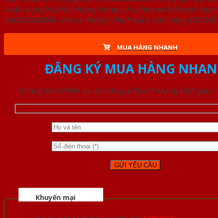
xuất và phân phối những dòng cửa nhựa và hỗ hợp nhựa ch
SAIGONDOOR còn có những chính sách bán hàng ƯU ĐÃI CAO
MUA HÀNG NHANH
ĐĂNG KÝ MUA HÀNG NHAN
Chúng tôi sẽ liên lạc lại với quý khách trong thời gian
Khuyến mại