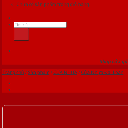
Chưa có sản phẩm trong giỏ hàng.
Tìm
kiếm:
HỆ
Shop cửa gỗ 
Trang chủ
/
Sản phẩm
/
CỬA NHỰA
/
Cửa Nhựa Đài Loan