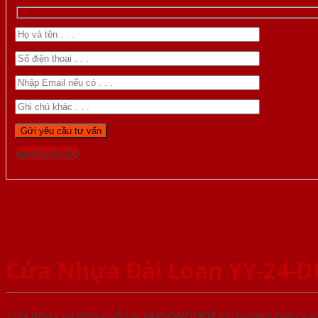
Gọi 0976.169.864
Cửa Nhựa Đài Loan YY-24-D
Cửa nhựa và nhựa gỗ tại SAIGONDOOR là thương hiệu s