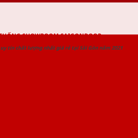
 THỐNG SHOWROOM SAIGONDOOR
uy tín chất lượng nhất giá rẻ tại Sài Gòn năm 2021