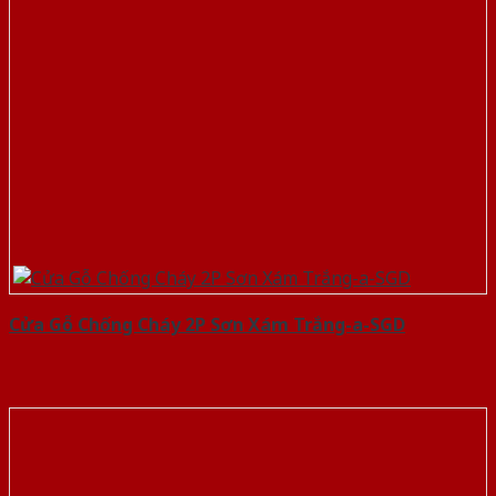
Cửa Gỗ Chống Cháy 2P Sơn Xám Trắng-a-SGD