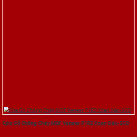
Cửa Gỗ Chống Cháy MDF Veneer P1R2 Xoan Đào-SGD