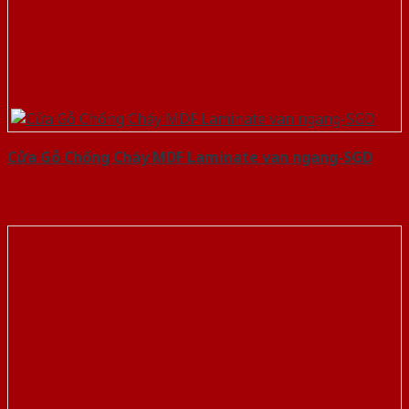
Cửa Gỗ Chống Cháy MDF Laminate van ngang-SGD