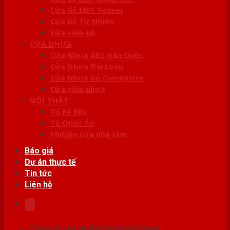
Cửa Gỗ MDF Veneer
Cửa Gỗ Tự Nhiên
Cửa vòm gỗ
CỬA NHỰA
Cửa Nhựa ABS Hàn Quốc
Cửa Nhựa Đài Loan
Cửa Nhựa Gỗ Composite
Cửa vòm nhựa
NỘI THẤT
Tủ Kệ Bếp
Tủ Quần Áo
Phụ kiện cửa nhà tắm
Báo giá
Dự án thực tế
Tin tức
Liên hệ
Chưa có sản phẩm trong giỏ hàng.