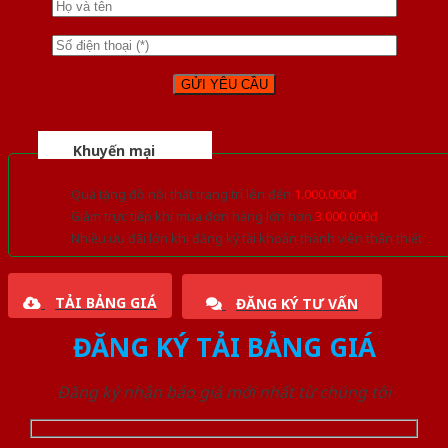
Khuyến mại
Quà tặng đồ nội thất trang trí lên đến
1.000.000đ
Giảm trực tiếp khi mua đơn hàng lớn hơn
3.000.000đ
Nhiều ưu đãi lớn khi đăng ký tài khoản thành viên thân thiết
TẢI BẢNG GIÁ
ĐĂNG KÝ TƯ VẤN
ĐĂNG KÝ TẢI BẢNG GIÁ
Đăng ký nhận báo giá mới nhất từ chúng tôi