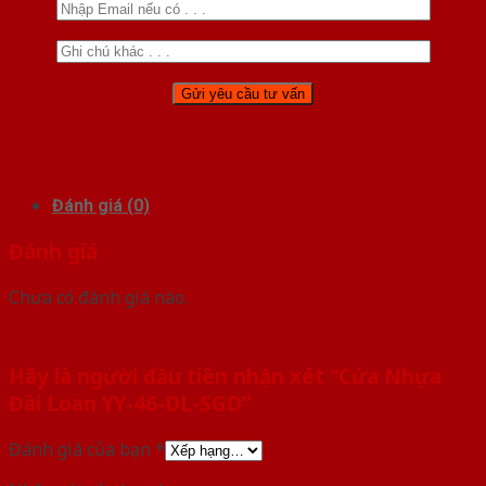
Đánh giá (0)
Đánh giá
Chưa có đánh giá nào.
Hãy là người đầu tiên nhận xét “Cửa Nhựa
Đài Loan YY-46-DL-SGD”
Đánh giá của bạn
*