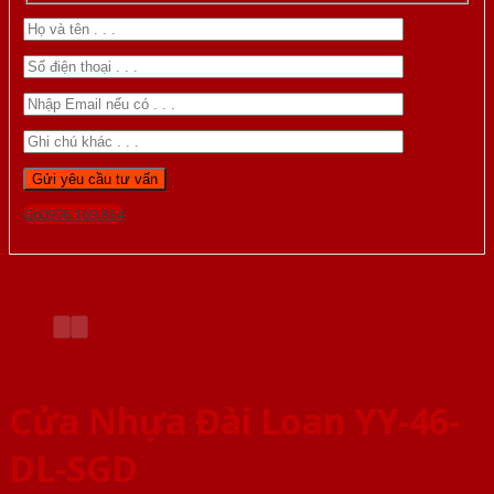
Gọi 0976.169.864
Cửa Nhựa Đài Loan YY-46-
DL-SGD