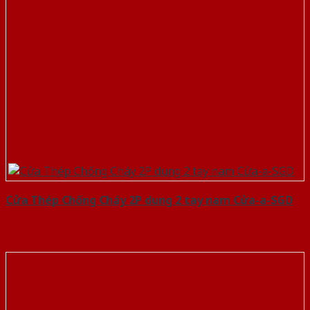
Cửa Thép Chống Cháy 2P dung 2 tay nam Cửa-a-SGD