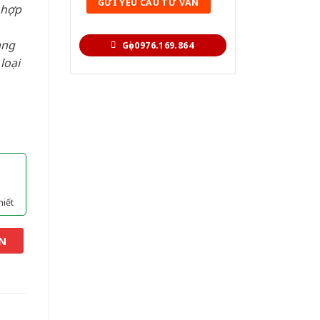
 hợp
àng
Gọi 0976.169.864
loại
hiết
N