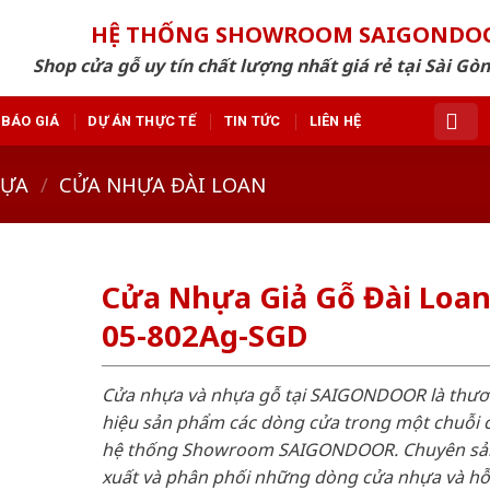
HỆ THỐNG SHOWROOM SAIGONDO
Shop cửa gỗ uy tín chất lượng nhất giá rẻ tại Sài Gò
BÁO GIÁ
DỰ ÁN THỰC TẾ
TIN TỨC
LIÊN HỆ
HỰA
/
CỬA NHỰA ĐÀI LOAN
Cửa Nhựa Giả Gỗ Đài Loa
05-802Ag-SGD
Cửa nhựa và nhựa gỗ tại SAIGONDOOR là thư
hiệu sản phẩm các dòng cửa trong một chuỗi 
hệ thống Showroom SAIGONDOOR. Chuyên sả
xuất và phân phối những dòng cửa nhựa và h