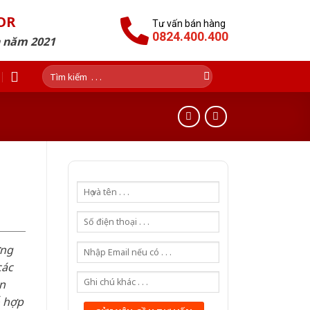
OR
Tư vấn bán hàng
0824.400.400
n năm 2021
Tìm
kiếm:
n
ơng
các
n
ỗ hợp