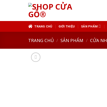
Skip
to
content
TRANG CHỦ
GIỚI THIỆU
SẢN PHẨM
TRANG CHỦ
/
SẢN PHẨM
/
CỬA N