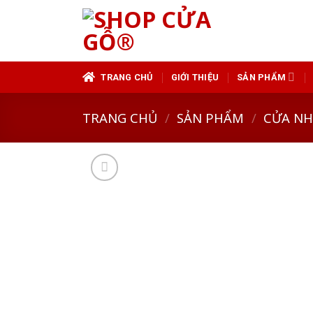
Skip
to
content
TRANG CHỦ
GIỚI THIỆU
SẢN PHẨM
TRANG CHỦ
/
SẢN PHẨM
/
CỬA N