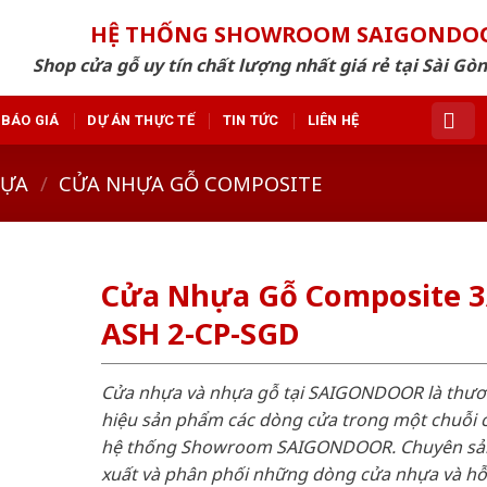
HỆ THỐNG SHOWROOM SAIGONDO
Shop cửa gỗ uy tín chất lượng nhất giá rẻ tại Sài Gò
BÁO GIÁ
DỰ ÁN THỰC TẾ
TIN TỨC
LIÊN HỆ
HỰA
/
CỬA NHỰA GỖ COMPOSITE
Cửa Nhựa Gỗ Composite 
ASH 2-CP-SGD
Cửa nhựa và nhựa gỗ tại SAIGONDOOR là thư
hiệu sản phẩm các dòng cửa trong một chuỗi 
hệ thống Showroom SAIGONDOOR. Chuyên sả
xuất và phân phối những dòng cửa nhựa và h