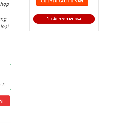
 hợp
àng
Gọi 0976.169.864
loại
hiết
N