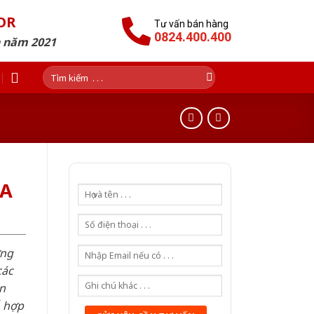
OR
Tư vấn bán hàng
0824.400.400
n năm 2021
Tìm
kiếm:
3A
ơng
các
n
ỗ hợp