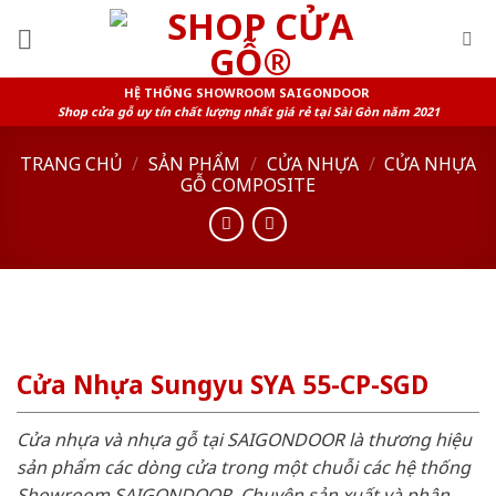
Skip
to
content
HỆ THỐNG SHOWROOM SAIGONDOOR
Shop cửa gỗ uy tín chất lượng nhất giá rẻ tại Sài Gòn năm 2021
TRANG CHỦ
/
SẢN PHẨM
/
CỬA NHỰA
/
CỬA NHỰA
GỖ COMPOSITE
Cửa Nhựa Sungyu SYA 55-CP-SGD
Cửa nhựa và nhựa gỗ tại SAIGONDOOR là thương hiệu
sản phẩm các dòng cửa trong một chuỗi các hệ thống
Showroom SAIGONDOOR. Chuyên sản xuất và phân