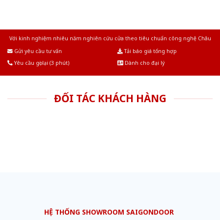
Với kinh nghiệm nhiêu năm nghiên cứu cửa theo tiêu chuẩn công nghệ Châu
Âu.Chúng tôi tự tin là nhà sản xuất & cung cấp hàng đầu tại Việt Nam!
Gửi yêu cầu tư vấn
Tải báo giá tổng hợp
Yêu cầu gọi lại (3 phút)
Dành cho đại lý
ĐỐI TÁC KHÁCH HÀNG
HỆ THỐNG SHOWROOM SAIGONDOOR