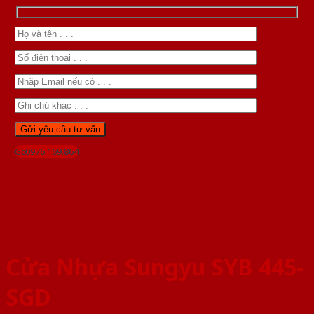
Gọi 0976.169.864
Cửa Nhựa Sungyu SYB 445-
SGD