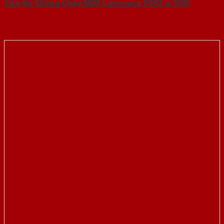
Cửa Gỗ Chống Cháy MDF Laminate P1R2-a-SGD