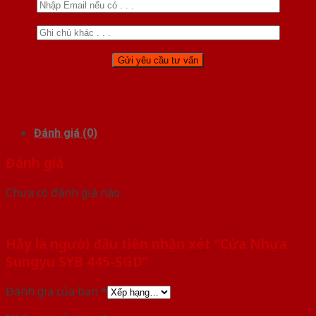
Đánh giá (0)
Đánh giá
Chưa có đánh giá nào.
Hãy là người đầu tiên nhận xét “Cửa Nhựa
Sungyu SYB 445-SGD”
Đánh giá của bạn
*