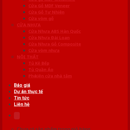
Cửa Gỗ MDF Veneer
Cửa Gỗ Tự Nhiên
Cửa vòm gỗ
CỬA NHỰA
Cửa Nhựa ABS Hàn Quốc
Cửa Nhựa Đài Loan
Cửa Nhựa Gỗ Composite
Cửa vòm nhựa
NỘI THẤT
Tủ Kệ Bếp
Tủ Quần Áo
Phụ kiện cửa nhà tắm
Báo giá
Dự án thực tế
Tin tức
Liên hệ
Chưa có sản phẩm trong giỏ hàng.