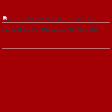
Cửa Gỗ Chống Cháy MDF Veneer P1G1 Sồi-a-SGD