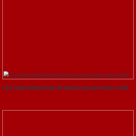
Cửa Thép Chống Cháy 2P dung 2 tay nam Cửa-a-SGD