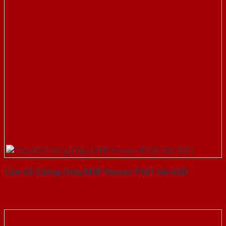
Cửa Gỗ Chống Cháy MDF Veneer P1G1 Sồi-SGD