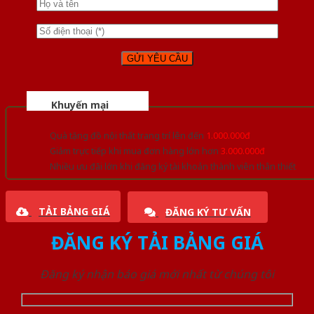
Khuyến mại
Quà tặng đồ nội thất trang trí lên đến
1.000.000đ
Giảm trực tiếp khi mua đơn hàng lớn hơn
3.000.000đ
Nhiều ưu đãi lớn khi đăng ký tài khoản thành viên thân thiết
TẢI BẢNG GIÁ
ĐĂNG KÝ TƯ VẤN
ĐĂNG KÝ TẢI BẢNG GIÁ
Đăng ký nhận báo giá mới nhất từ chúng tôi