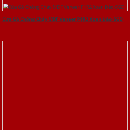
Cửa Gỗ Chống Cháy MDF Veneer P1R2 Xoan Đào-SGD