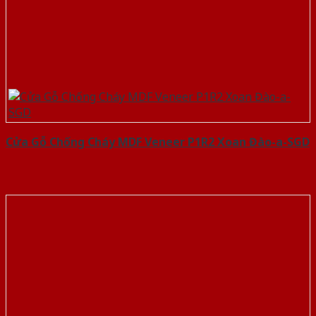
Cửa Gỗ Chống Cháy MDF Veneer P1R2 Xoan Đào-a-SGD