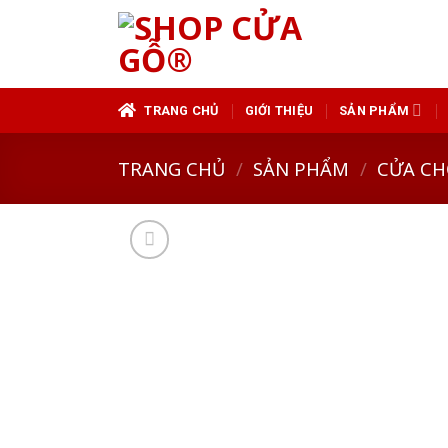
Skip
to
content
TRANG CHỦ
GIỚI THIỆU
SẢN PHẨM
TRANG CHỦ
/
SẢN PHẨM
/
CỬA CH