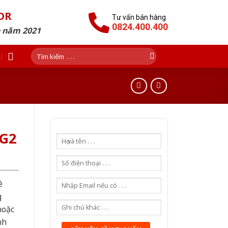
OR
Tư vấn bán hàng
0824.400.400
n năm 2021
Tìm
kiếm:
1G2
ề
g
hoặc
nh