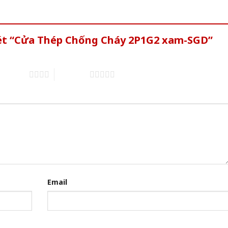
xét “Cửa Thép Chống Cháy 2P1G2 xam-SGD”
of 5 stars
5 of 5 stars
Email