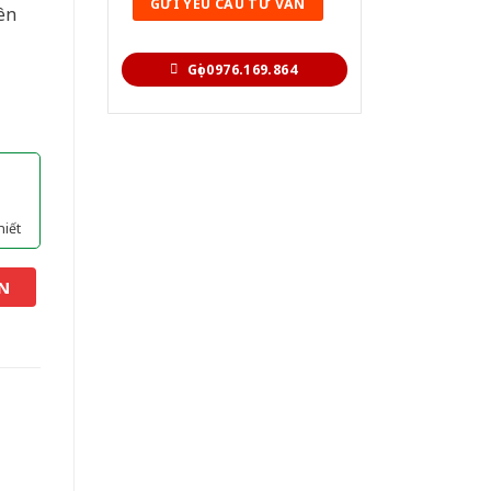
ên
Gọi 0976.169.864
hiết
N