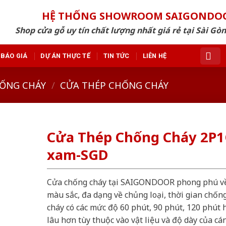
HỆ THỐNG SHOWROOM SAIGONDO
Shop cửa gỗ uy tín chất lượng nhất giá rẻ tại Sài Gò
BÁO GIÁ
DỰ ÁN THỰC TẾ
TIN TỨC
LIÊN HỆ
ỐNG CHÁY
/
CỬA THÉP CHỐNG CHÁY
Cửa Thép Chống Cháy 2P
xam-SGD
Cửa chống cháy tại SAIGONDOOR phong phú v
màu sắc, đa dạng về chủng loại, thời gian chốn
cháy có các mức độ 60 phút, 90 phút, 120 phút 
lâu hơn tùy thuộc vào vật liệu và độ dày của cá