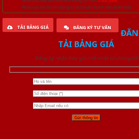
Giảm trực tiếp khi mua đơn hàng lớn hơn
3.000.000đ
Nhiều ưu đãi lớn khi đăng ký tài khoản thành viên thân thiết
TẢI BẢNG GIÁ
ĐĂNG KÝ TƯ VẤN
ĐĂN
TẢI BẢNG GIÁ
Đăng ký nhận báo giá mới nhất từ chúng tôi