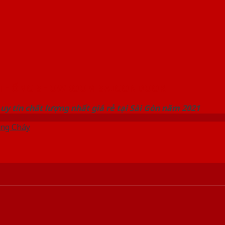
 THỐNG SHOWROOM SAIGONDOOR
uy tín chất lượng nhất giá rẻ tại Sài Gòn năm 2021
ng Cháy