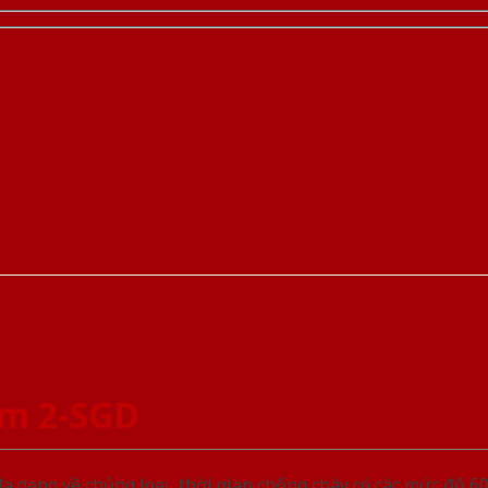
am 2-SGD
ạng về chủng loại, thời gian chống cháy có các mức độ 60 