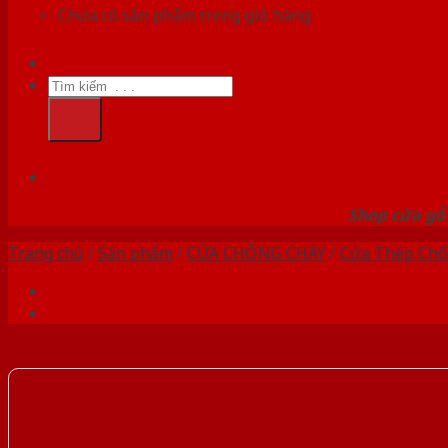
Chưa có sản phẩm trong giỏ hàng.
Tìm
kiếm:
HỆ
Shop cửa gỗ 
Trang chủ
/
Sản phẩm
/
CỬA CHỐNG CHÁY
/
Cửa Thép Chố