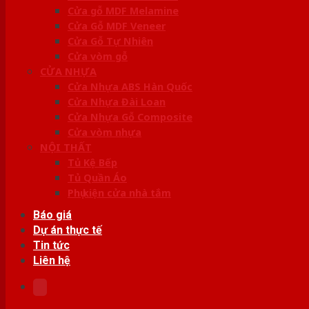
Cửa gỗ MDF Melamine
Cửa Gỗ MDF Veneer
Cửa Gỗ Tự Nhiên
Cửa vòm gỗ
CỬA NHỰA
Cửa Nhựa ABS Hàn Quốc
Cửa Nhựa Đài Loan
Cửa Nhựa Gỗ Composite
Cửa vòm nhựa
NỘI THẤT
Tủ Kệ Bếp
Tủ Quần Áo
Phụ kiện cửa nhà tắm
Báo giá
Dự án thực tế
Tin tức
Liên hệ