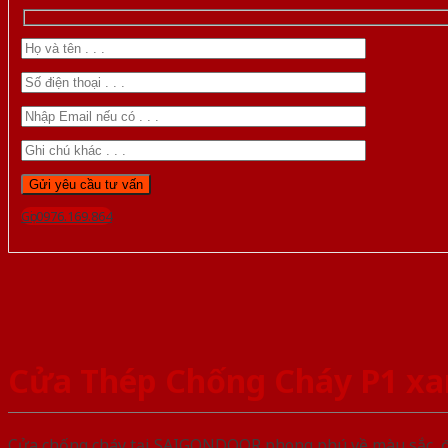
Gọi 0976.169.864
Cửa Thép Chống Cháy P1 x
Cửa chống cháy tại SAIGONDOOR phong phú về màu sắc, đa d