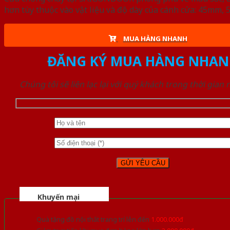
hơn tùy thuộc vào vật liệu và độ dày của cánh cửa: 45mm
MUA HÀNG NHANH
ĐĂNG KÝ MUA HÀNG NHAN
Chúng tôi sẽ liên lạc lại với quý khách trong thời gian
Khuyến mại
Quà tặng đồ nội thất trang trí lên đến
1.000.000đ