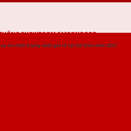
 THỐNG SHOWROOM SAIGONDOOR
uy tín chất lượng nhất giá rẻ tại Sài Gòn năm 2021