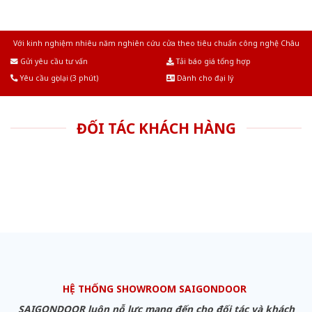
Với kinh nghiệm nhiêu năm nghiên cứu cửa theo tiêu chuẩn công nghệ Châu
Âu.Chúng tôi tự tin là nhà sản xuất & cung cấp hàng đầu tại Việt Nam!
Gửi yêu cầu tư vấn
Tải báo giá tổng hợp
Yêu cầu gọi lại (3 phút)
Dành cho đại lý
ĐỐI TÁC KHÁCH HÀNG
HỆ THỐNG SHOWROOM SAIGONDOOR
SAIGONDOOR luôn nỗ lực mang đến cho đối tác và khách