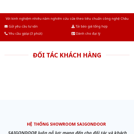
Với kinh nghiệm nhiêu năm nghiên cứu cửa theo tiêu chuẩn công nghệ Châu
Âu.Chúng tôi tự tin là nhà sản xuất & cung cấp hàng đầu tại Việt Nam!
Gửi yêu cầu tư vấn
Tải báo giá tổng hợp
Yêu cầu gọi lại (3 phút)
Dành cho đại lý
ĐỐI TÁC KHÁCH HÀNG
HỆ THỐNG SHOWROOM SAIGONDOOR
SAIGONDOOR luôn nỗ lực mang đến cho đối tác và khách