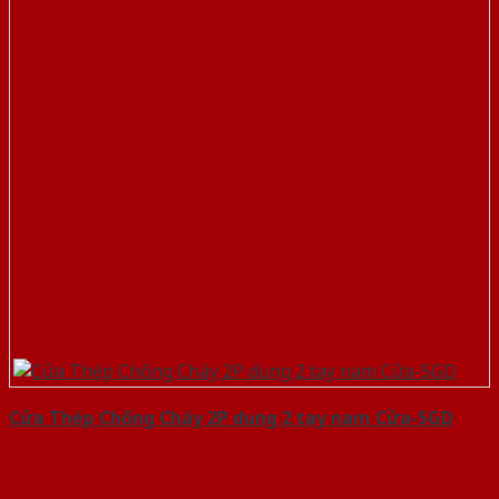
Cửa Thép Chống Cháy 2P dung 2 tay nam Cửa-SGD