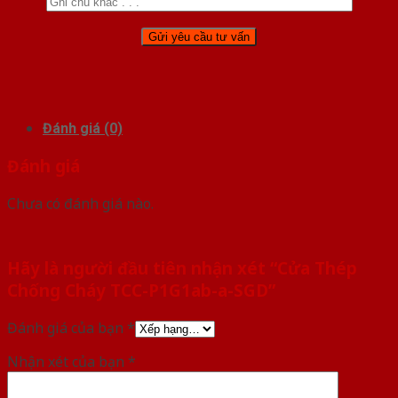
Đánh giá (0)
Đánh giá
Chưa có đánh giá nào.
Hãy là người đầu tiên nhận xét “Cửa Thép
Chống Cháy TCC-P1G1ab-a-SGD”
Đánh giá của bạn
*
Nhận xét của bạn
*