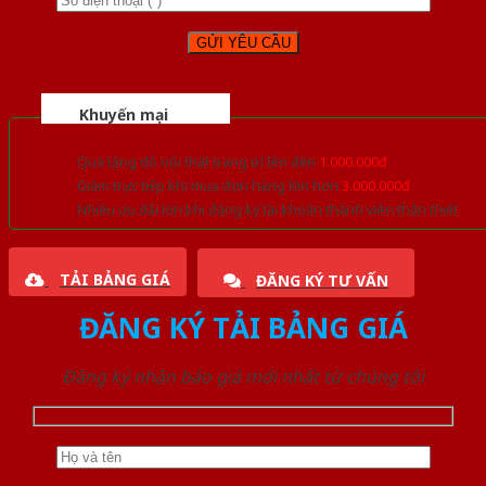
Khuyến mại
Quà tặng đồ nội thất trang trí lên đến
1.000.000đ
Giảm trực tiếp khi mua đơn hàng lớn hơn
3.000.000đ
Nhiều ưu đãi lớn khi đăng ký tài khoản thành viên thân thiết
TẢI BẢNG GIÁ
ĐĂNG KÝ TƯ VẤN
ĐĂNG KÝ TẢI BẢNG GIÁ
Đăng ký nhận báo giá mới nhất từ chúng tôi