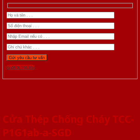
Gọi 0976.169.864
Cửa Thép Chống Cháy TCC-
P1G1ab-a-SGD