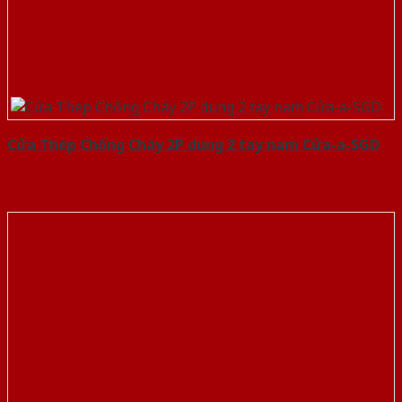
Cửa Thép Chống Cháy 2P dung 2 tay nam Cửa-a-SGD