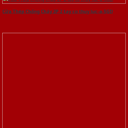
Cửa Thép Chống Cháy 2P 2 tay co thuy luc-a-SGD