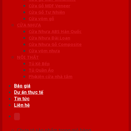
Cửa Gỗ MDF Veneer
Cửa Gỗ Tự Nhiên
Cửa vòm gỗ
CỬA NHỰA
Cửa Nhựa ABS Hàn Quốc
Cửa Nhựa Đài Loan
Cửa Nhựa Gỗ Composite
Cửa vòm nhựa
NỘI THẤT
Tủ Kệ Bếp
Tủ Quần Áo
Phụ kiện cửa nhà tắm
Báo giá
Dự án thực tế
Tin tức
Liên hệ
Chưa có sản phẩm trong giỏ hàng.