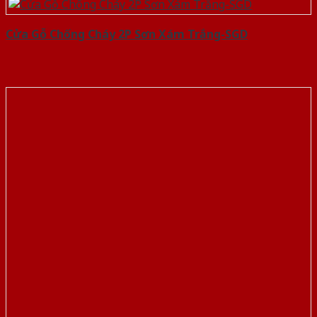
Cửa Gỗ Chống Cháy 2P Sơn Xám Trắng-SGD