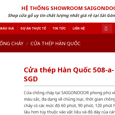
HỆ THỐNG SHOWROOM SAIGONDO
Shop cửa gỗ uy tín chất lượng nhất giá rẻ tại Sài Gò
BÁO GIÁ
DỰ ÁN THỰC TẾ
TIN TỨC
LIÊN HỆ
ỐNG CHÁY
/
CỬA THÉP HÀN QUỐC
Cửa thép Hàn Quốc 508-a-
SGD
Cửa chống cháy tại SAIGONDOOR phong phú v
màu sắc, đa dạng về chủng loại, thời gian chốn
cháy có các mức độ 60 phút, 90 phút, 120 phút 
lâu hơn tùy thuộc vào vật liệu và độ dày của cá