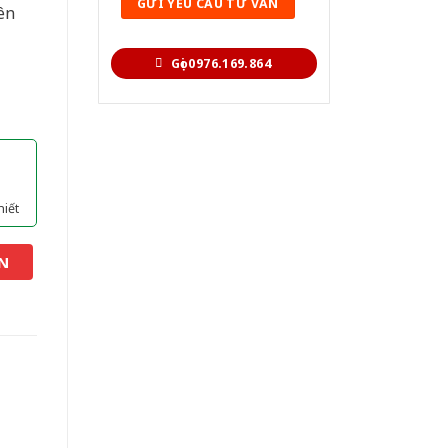
ên
Gọi 0976.169.864
hiết
N