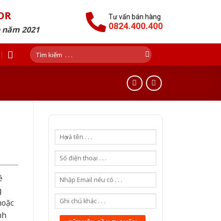
OR
Tư vấn bán hàng
0824.400.400
n năm 2021
Tìm
kiếm:
ề
g
hoặc
nh