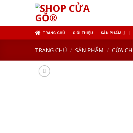
Skip
to
content
TRANG CHỦ
GIỚI THIỆU
SẢN PHẨM
TRANG CHỦ
/
SẢN PHẨM
/
CỬA CH