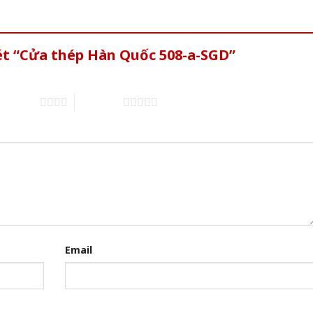
ét “Cửa thép Hàn Quốc 508-a-SGD”
of 5 stars
5 of 5 stars
Email