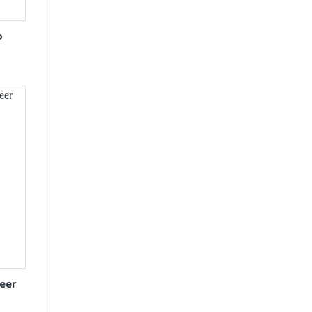
o
eer