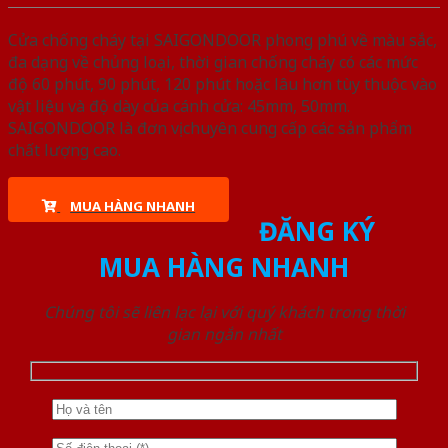
Cửa chống cháy tại SAIGONDOOR phong phú về màu sắc,
đa dạng về chủng loại, thời gian chống cháy có các mức
độ 60 phút, 90 phút, 120 phút hoặc lâu hơn tùy thuộc vào
vật liệu và độ dày của cánh cửa: 45mm, 50mm.
SAIGONDOOR là đơn vị chuyên cung cấp các sản phẩm
chất lượng cao.
MUA HÀNG NHANH
ĐĂNG KÝ
MUA HÀNG NHANH
Chúng tôi sẽ liên lạc lại với quý khách trong thời
gian ngắn nhất