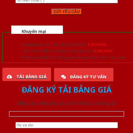
Khuyến mại
Quà tặng đồ nội thất trang trí lên đến
1.000.000đ
Giảm trực tiếp khi mua đơn hàng lớn hơn
3.000.000đ
Nhiều ưu đãi lớn khi đăng ký tài khoản thành viên thân thiết
TẢI BẢNG GIÁ
ĐĂNG KÝ TƯ VẤN
ĐĂNG KÝ TẢI BẢNG GIÁ
Đăng ký nhận báo giá mới nhất từ chúng tôi