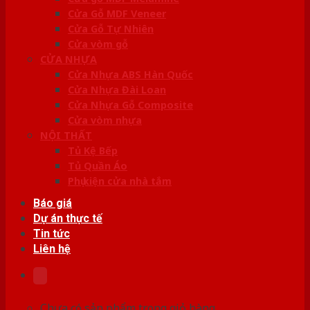
Cửa Gỗ MDF Veneer
Cửa Gỗ Tự Nhiên
Cửa vòm gỗ
CỬA NHỰA
Cửa Nhựa ABS Hàn Quốc
Cửa Nhựa Đài Loan
Cửa Nhựa Gỗ Composite
Cửa vòm nhựa
NỘI THẤT
Tủ Kệ Bếp
Tủ Quần Áo
Phụ kiện cửa nhà tắm
Báo giá
Dự án thực tế
Tin tức
Liên hệ
Chưa có sản phẩm trong giỏ hàng.