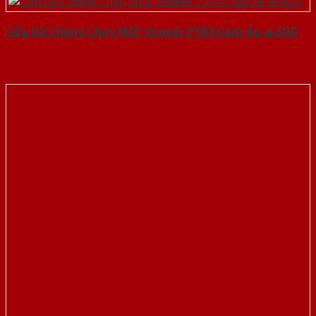
Cửa Gỗ Chống Cháy MDF Veneer P1R4 Căm Xe-a-SGD