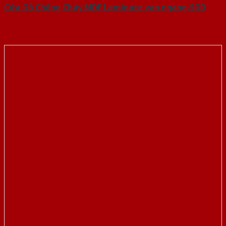
Cửa Gỗ Chống Cháy MDF Laminate van ngang-SGD