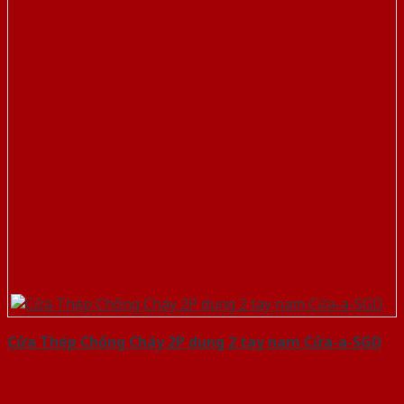
Cửa Thép Chống Cháy 2P dung 2 tay nam Cửa-a-SGD