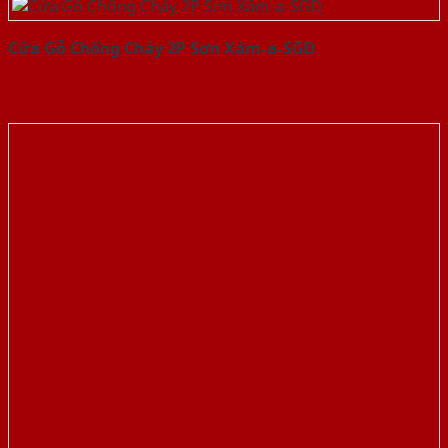
Cửa Gỗ Chống Cháy 2P Sơn Xám-a-SGD