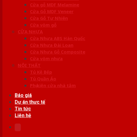
Cửa gỗ MDF Melamine
Cửa Gỗ MDF Veneer
Cửa Gỗ Tự Nhiên
Cửa vòm gỗ
CỬA NHỰA
Cửa Nhựa ABS Hàn Quốc
Cửa Nhựa Đài Loan
Cửa Nhựa Gỗ Composite
Cửa vòm nhựa
NỘI THẤT
Tủ Kệ Bếp
Tủ Quần Áo
Phụ kiện cửa nhà tắm
Báo giá
Dự án thực tế
Tin tức
Liên hệ