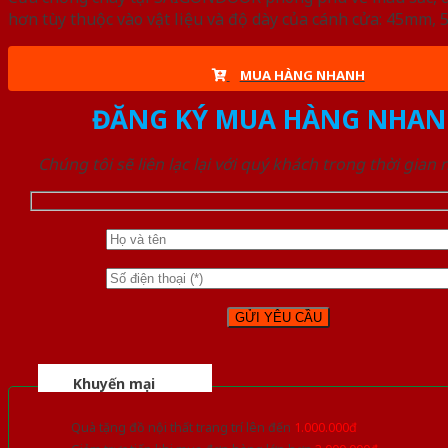
hơn tùy thuộc vào vật liệu và độ dày của cánh cửa: 45mm
MUA HÀNG NHANH
ĐĂNG KÝ MUA HÀNG NHAN
Chúng tôi sẽ liên lạc lại với quý khách trong thời gian
Khuyến mại
Quà tặng đồ nội thất trang trí lên đến
1.000.000đ