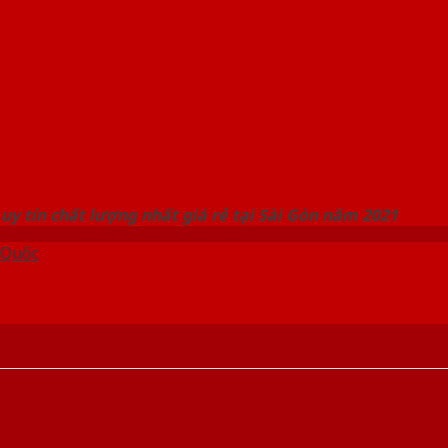
 THỐNG SHOWROOM SAIGONDOOR
uy tín chất lượng nhất giá rẻ tại Sài Gòn năm 2021
 Quốc