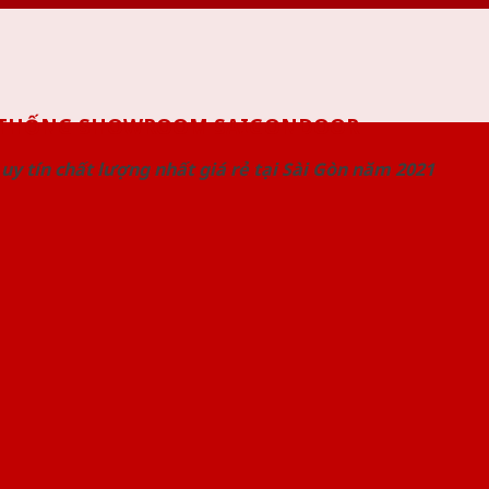
 THỐNG SHOWROOM SAIGONDOOR
uy tín chất lượng nhất giá rẻ tại Sài Gòn năm 2021