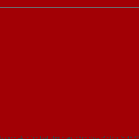
D
ạng về chủng loại, thời gian chống cháy có các mức độ 60 