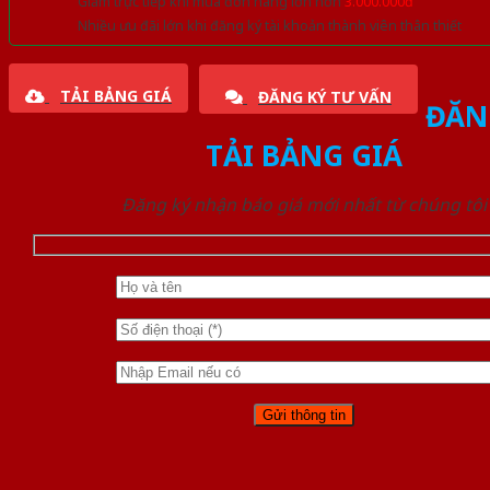
Giảm trực tiếp khi mua đơn hàng lớn hơn
3.000.000đ
Nhiều ưu đãi lớn khi đăng ký tài khoản thành viên thân thiết
TẢI BẢNG GIÁ
ĐĂNG KÝ TƯ VẤN
ĐĂN
TẢI BẢNG GIÁ
Đăng ký nhận báo giá mới nhất từ chúng tôi