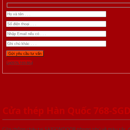
Gọi 0976.169.864
Cửa thép Hàn Quốc 768-SG
Cửa chống cháy tại SAIGONDOOR phong phú về màu sắc, đa d