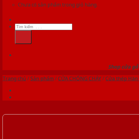
Chưa có sản phẩm trong giỏ hàng.
Tìm
kiếm:
HỆ
Shop cửa gỗ 
Trang chủ
/
Sản phẩm
/
CỬA CHỐNG CHÁY
/
Cửa thép Hàn