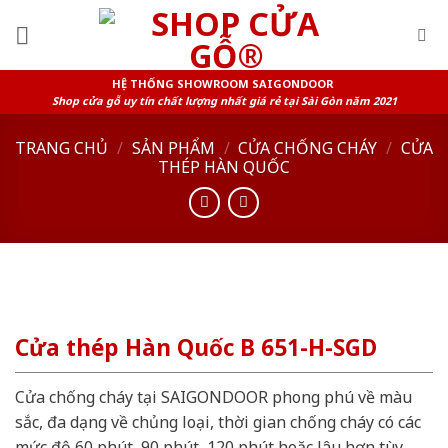
Skip
to
content
HỆ THỐNG SHOWROOM SAIGONDOOR
Shop cửa gỗ uy tín chất lượng nhất giá rẻ tại Sài Gòn năm 2021
TRANG CHỦ
/
SẢN PHẨM
/
CỬA CHỐNG CHÁY
/
CỬA
THÉP HÀN QUỐC
Cửa thép Hàn Quốc B 651-H-SGD
Cửa chống cháy tại SAIGONDOOR phong phú về màu
sắc, đa dạng về chủng loại, thời gian chống cháy có các
mức độ 60 phút, 90 phút, 120 phút hoặc lâu hơn tùy