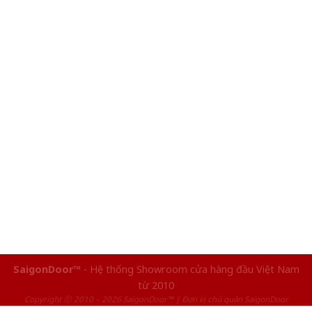
SaigonDoor™
- Hệ thống Showroom cửa hàng đầu Việt Nam
từ 2010
Copyright ⓒ 2010 – 2026 SaigonDoor™ | Đơn vị chủ quản SaigonDoor