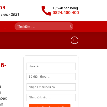
OR
Tư vấn bán hàng
0824.400.400
n năm 2021
Tìm
kiếm:
6-
ề
g
hoặc
nh