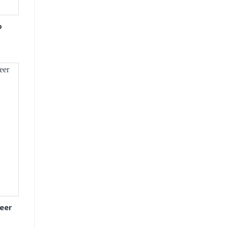
o
eer