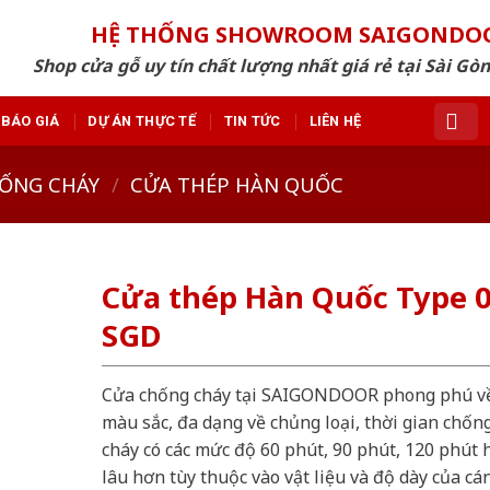
HỆ THỐNG SHOWROOM SAIGONDO
Shop cửa gỗ uy tín chất lượng nhất giá rẻ tại Sài Gò
BÁO GIÁ
DỰ ÁN THỰC TẾ
TIN TỨC
LIÊN HỆ
ỐNG CHÁY
/
CỬA THÉP HÀN QUỐC
Cửa thép Hàn Quốc Type 0
SGD
Cửa chống cháy tại SAIGONDOOR phong phú v
màu sắc, đa dạng về chủng loại, thời gian chốn
cháy có các mức độ 60 phút, 90 phút, 120 phút 
lâu hơn tùy thuộc vào vật liệu và độ dày của cá