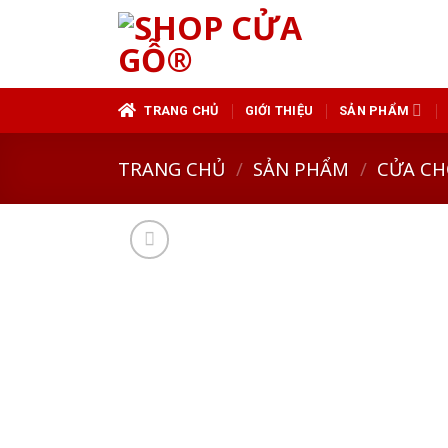
Skip
to
content
TRANG CHỦ
GIỚI THIỆU
SẢN PHẨM
TRANG CHỦ
/
SẢN PHẨM
/
CỬA CH