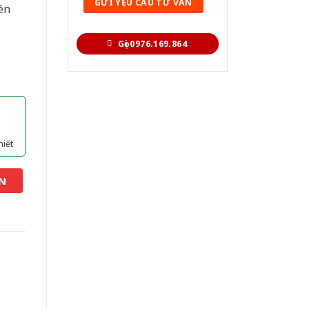
ên
Gọi 0976.169.864
hiết
N