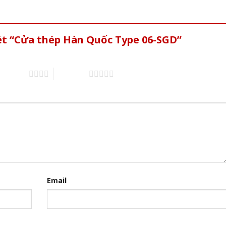
ét “Cửa thép Hàn Quốc Type 06-SGD”
of 5 stars
5 of 5 stars
Email