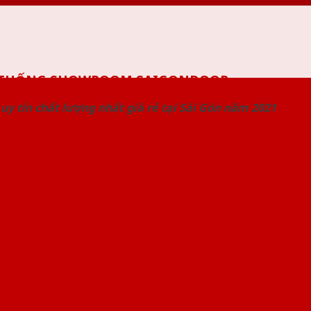
 THỐNG SHOWROOM SAIGONDOOR
uy tín chất lượng nhất giá rẻ tại Sài Gòn năm 2021