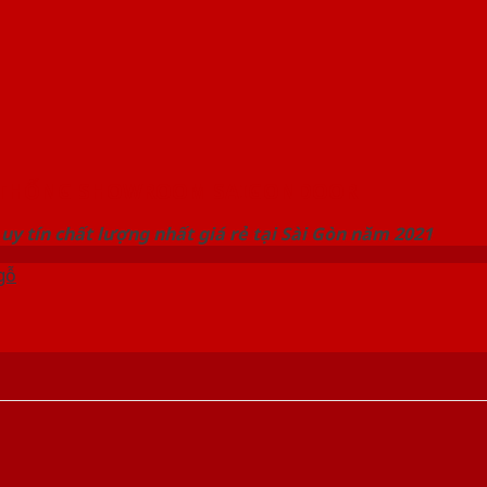
 THỐNG SHOWROOM SAIGONDOOR
uy tín chất lượng nhất giá rẻ tại Sài Gòn năm 2021
gỗ