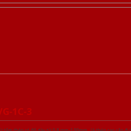
VG-1C-3
 tấm thép có độ dày từ 0,8 mm-1.00mm , là thép cao cấp đ