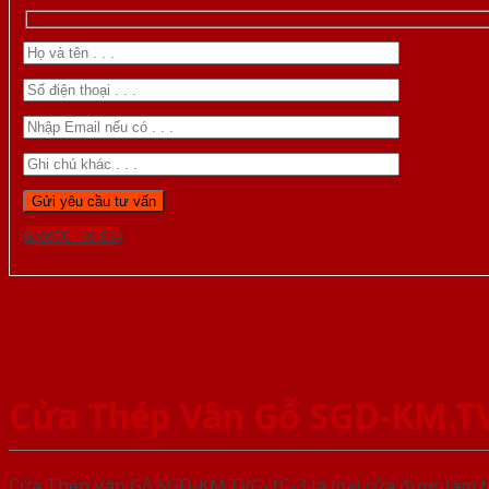
Gọi 0976.169.864
Cửa Thép Vân Gỗ SGD-KM.T
Cửa Thép Vân Gỗ SGD-KM.TVG-1C-3 là loại cửa được làm từ