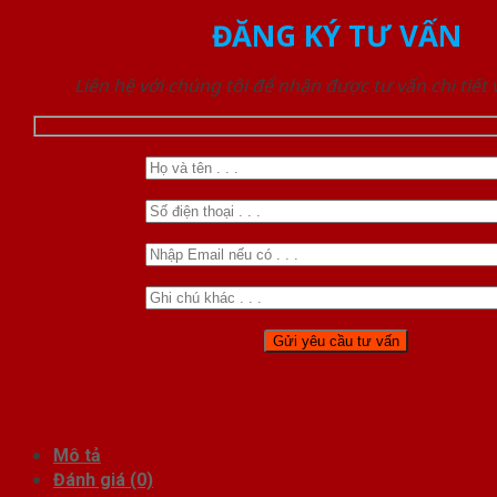
ĐĂNG KÝ TƯ VẤN
Liên hệ với chúng tôi để nhận được tư vấn chi tiết
Mô tả
Đánh giá (0)