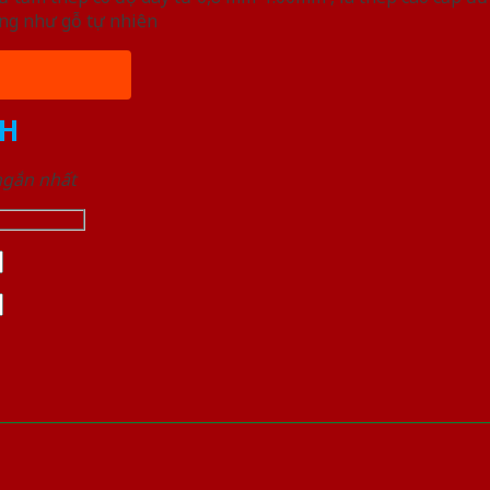
ống như gỗ tự nhiên
H
 ngắn nhất