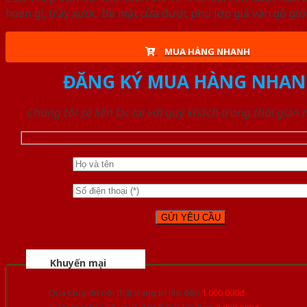
hoen gỉ, trầy xước. Bề mặt cửa được phủ lớp giả vân gỗ gi
MUA HÀNG NHANH
ĐĂNG KÝ MUA HÀNG NHAN
Chúng tôi sẽ liên lạc lại với quý khách trong thời gian
Khuyến mại
Quà tặng đồ nội thất trang trí lên đến
1.000.000đ