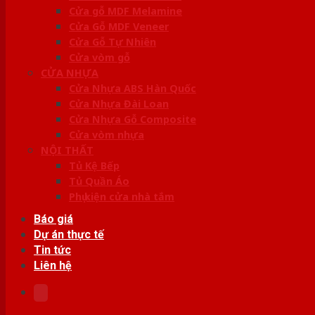
Cửa gỗ MDF Melamine
Cửa Gỗ MDF Veneer
Cửa Gỗ Tự Nhiên
Cửa vòm gỗ
CỬA NHỰA
Cửa Nhựa ABS Hàn Quốc
Cửa Nhựa Đài Loan
Cửa Nhựa Gỗ Composite
Cửa vòm nhựa
NỘI THẤT
Tủ Kệ Bếp
Tủ Quần Áo
Phụ kiện cửa nhà tắm
Báo giá
Dự án thực tế
Tin tức
Liên hệ