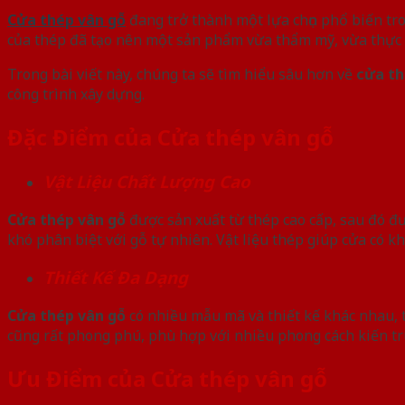
Cửa thép vân gỗ
đang trở thành một lựa chọn phổ biến tro
của thép đã tạo nên một sản phẩm vừa thẩm mỹ, vừa thực
Trong bài viết này, chúng ta sẽ tìm hiểu sâu hơn về
cửa th
công trình xây dựng.
Đặc Điểm của Cửa thép vân gỗ
Vật Liệu Chất Lượng Cao
Cửa thép vân gỗ
được sản xuất từ thép cao cấp, sau đó đư
khó phân biệt với gỗ tự nhiên. Vật liệu thép giúp cửa có k
Thiết Kế Đa Dạng
Cửa thép vân gỗ
có nhiều mẫu mã và thiết kế khác nhau, t
cũng rất phong phú, phù hợp với nhiều phong cách kiến trú
Ưu Điểm của Cửa thép vân gỗ