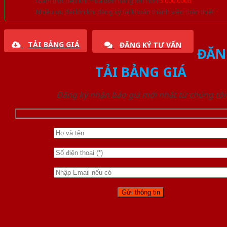
Giảm trực tiếp khi mua đơn hàng lớn hơn
3.000.000đ
Nhiều ưu đãi lớn khi đăng ký tài khoản thành viên thân thiết
TẢI BẢNG GIÁ
ĐĂNG KÝ TƯ VẤN
ĐĂN
TẢI BẢNG GIÁ
Đăng ký nhận báo giá mới nhất từ chúng tôi