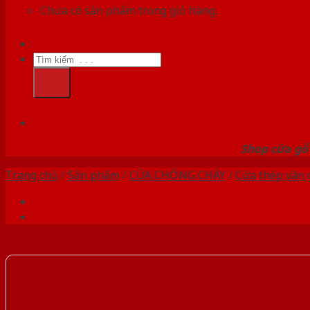
Chưa có sản phẩm trong giỏ hàng.
Tìm
kiếm:
HỆ
Shop cửa gỗ 
Trang chủ
/
Sản phẩm
/
CỬA CHỐNG CHÁY
/
Cửa thép vân 