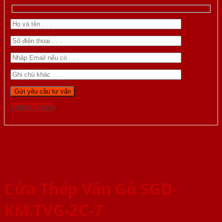
Gọi 0976.169.864
Cửa Thép Vân Gỗ SGD-
KM.TVG-2C-7