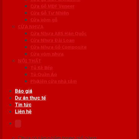
Cửa Gỗ MDF Veneer
Cửa Gỗ Tự Nhiên
Cửa vòm gỗ
CỬA NHỰA
Cửa Nhựa ABS Hàn Quốc
Cửa Nhựa Đài Loan
Cửa Nhựa Gỗ Composite
Cửa vòm nhựa
NỘI THẤT
Tủ Kệ Bếp
Tủ Quần Áo
Phụ kiện cửa nhà tắm
Báo giá
Dự án thực tế
Tin tức
Liên hệ
Chưa có sản phẩm trong giỏ hàng.