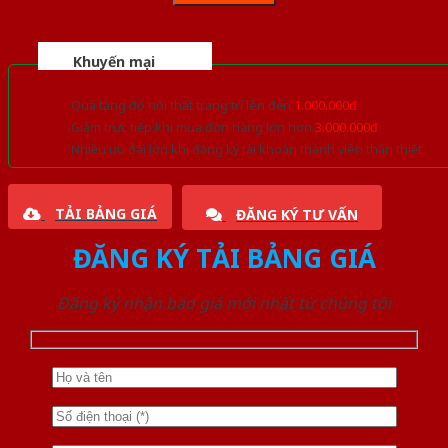
Khuyến mại
Quà tặng đồ nội thất trang trí lên đến
1.000.000đ
Giảm trực tiếp khi mua đơn hàng lớn hơn
3.000.000đ
Nhiều ưu đãi lớn khi đăng ký tài khoản thành viên thân thiết
TẢI BẢNG GIÁ
ĐĂNG KÝ TƯ VẤN
ĐĂNG KÝ TẢI BẢNG GIÁ
Đăng ký nhận báo giá mới nhất từ chúng tôi