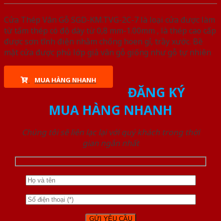
Cửa Thép Vân Gỗ SGD-KM.TVG-2C-7 là loại cửa được làm
từ tấm thép có độ dày từ 0,8 mm-1.00mm , là thép cao cấp
được sơn tĩnh điện nhằm chống hoen gỉ, trầy xước. Bề
mặt cửa được phủ lớp giả vân gỗ giống như gỗ tự nhiên
MUA HÀNG NHANH
ĐĂNG KÝ
MUA HÀNG NHANH
Chúng tôi sẽ liên lạc lại với quý khách trong thời
gian ngắn nhất