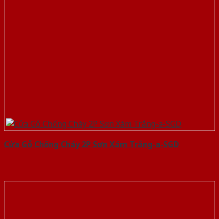
Cửa Gỗ Chống Cháy 2P Sơn Xám Trắng-a-SGD