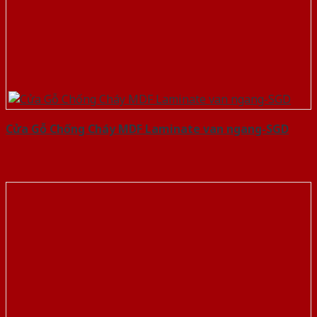
Cửa Gỗ Chống Cháy MDF Laminate van ngang-SGD