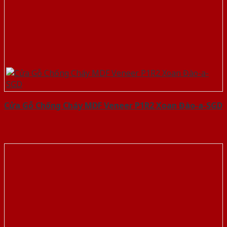
Cửa Gỗ Chống Cháy MDF Veneer P1R2 Xoan Đào-a-SGD