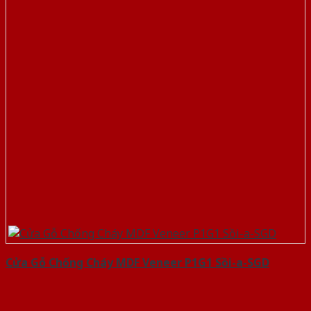
Cửa Gỗ Chống Cháy MDF Veneer P1G1 Sồi-a-SGD