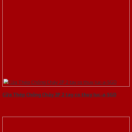
Cửa Thép Chống Cháy 2P 2 tay co thuy luc-a-SGD