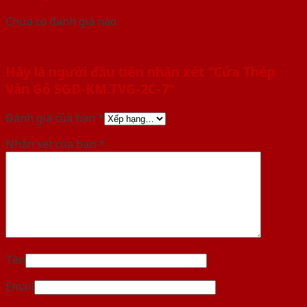
Chưa có đánh giá nào.
Hãy là người đầu tiên nhận xét “Cửa Thép
Vân Gỗ SGD-KM.TVG-2C-7”
Đánh giá của bạn
*
Nhận xét của bạn
*
Tên
Email