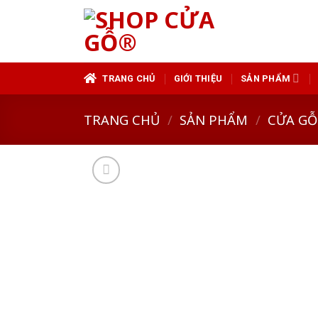
Skip
to
content
TRANG CHỦ
GIỚI THIỆU
SẢN PHẨM
TRANG CHỦ
/
SẢN PHẨM
/
CỬA GỖ