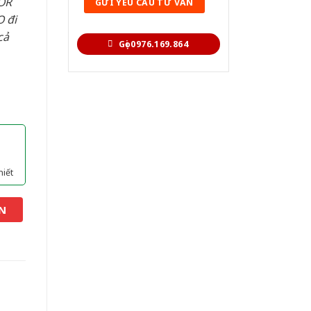
OR
 đi
cả
Gọi 0976.169.864
hiết
N