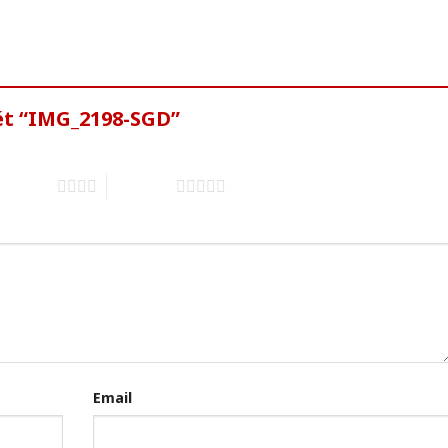
ét “IMG_2198-SGD”
of 5 stars
5 of 5 stars
Email