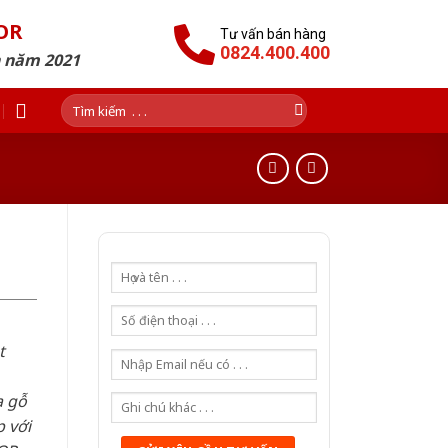
OR
Tư vấn bán hàng
0824.400.400
n năm 2021
Tìm
kiếm:
t
a gỗ
 với