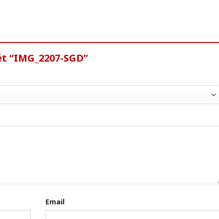
ét “IMG_2207-SGD”
Email