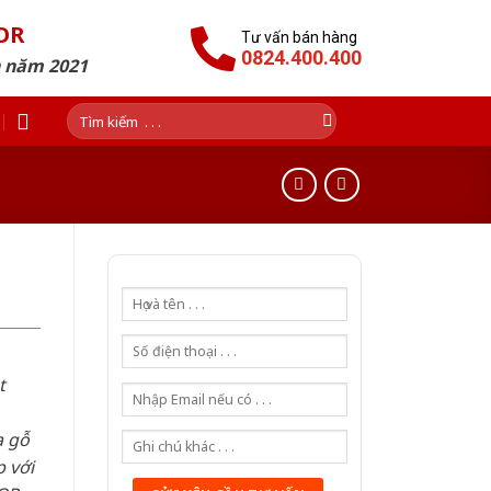
OR
Tư vấn bán hàng
0824.400.400
n năm 2021
Tìm
kiếm:
t
a gỗ
 với