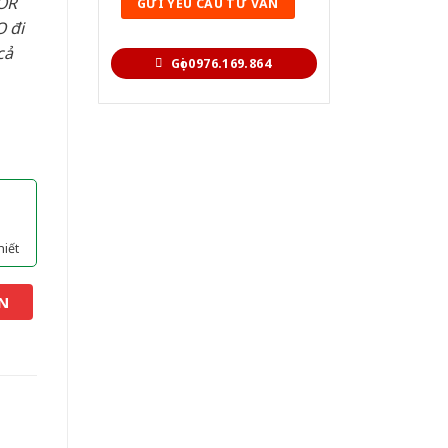
OR
 đi
cả
Gọi 0976.169.864
hiết
N