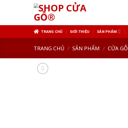
Skip
to
content
TRANG CHỦ
GIỚI THIỆU
SẢN PHẨM
TRANG CHỦ
/
SẢN PHẨM
/
CỬA GỖ