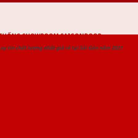
 THỐNG SHOWROOM SAIGONDOOR
uy tín chất lượng nhất giá rẻ tại Sài Gòn năm 2021