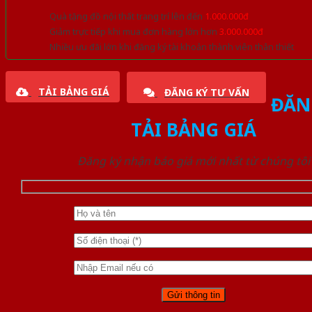
Quà tặng đồ nội thất trang trí lên đến
1.000.000đ
Giảm trực tiếp khi mua đơn hàng lớn hơn
3.000.000đ
Nhiều ưu đãi lớn khi đăng ký tài khoản thành viên thân thiết
TẢI BẢNG GIÁ
ĐĂNG KÝ TƯ VẤN
ĐĂN
TẢI BẢNG GIÁ
Đăng ký nhận báo giá mới nhất từ chúng tôi