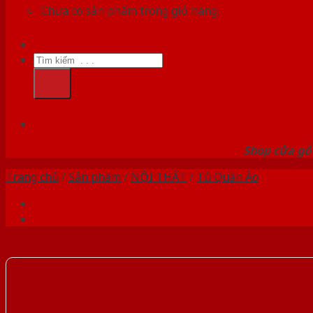
Chưa có sản phẩm trong giỏ hàng.
Tìm
kiếm:
HỆ
Shop cửa gỗ 
Trang chủ
/
Sản phẩm
/
NỘI THẤT
/
Tủ Quần Áo