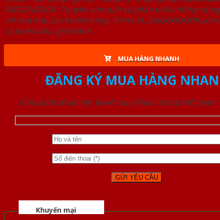
SAIGONDOOR. Chuyên sản xuất và phân phối những dòng T
với mọi nhu cầu khách hàng. Trên hết, SAIGONDOOR còn c
cả phân khúc giá thành.
MUA HÀNG NHANH
ĐĂNG KÝ MUA HÀNG NHAN
Chúng tôi sẽ liên lạc lại với quý khách trong thời gian
Khuyến mại