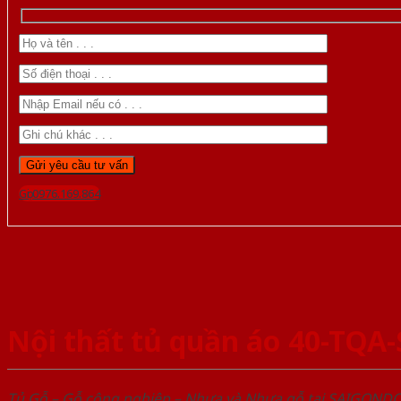
Gọi 0976.169.864
Nội thất tủ quần áo 40-TQA
Tủ Gỗ – Gỗ công nghiêp – Nhựa và Nhựa gỗ tại SAIGOND