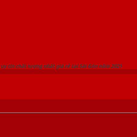
 THỐNG SHOWROOM SAIGONDOOR
uy tín chất lượng nhất giá rẻ tại Sài Gòn năm 2021