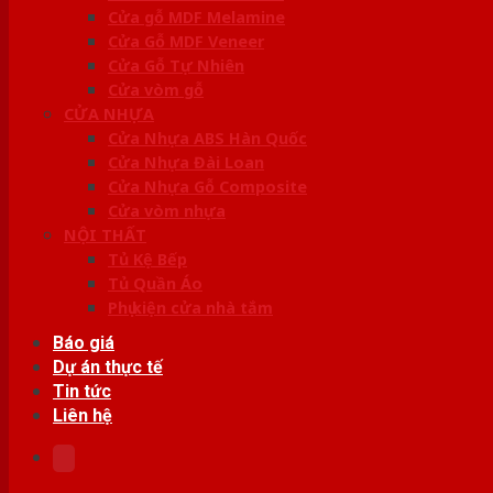
Cửa gỗ MDF Melamine
Cửa Gỗ MDF Veneer
Cửa Gỗ Tự Nhiên
Cửa vòm gỗ
CỬA NHỰA
Cửa Nhựa ABS Hàn Quốc
Cửa Nhựa Đài Loan
Cửa Nhựa Gỗ Composite
Cửa vòm nhựa
NỘI THẤT
Tủ Kệ Bếp
Tủ Quần Áo
Phụ kiện cửa nhà tắm
Báo giá
Dự án thực tế
Tin tức
Liên hệ