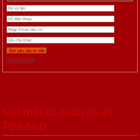
Gọi 0976.169.864
Nội thất tủ quần áo 45-
TQA-SGD