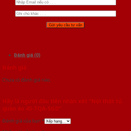
Đánh giá (0)
Đánh giá
Chưa có đánh giá nào.
Hãy là người đầu tiên nhận xét “Nội thất tủ
quần áo 45-TQA-SGD”
Đánh giá của bạn
*