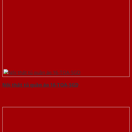
Nội thất tủ quần áo 16-TQA-SGD