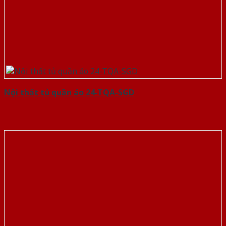
Nội thất tủ quần áo 24-TQA-SGD