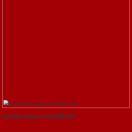
Nội thất tủ quần áo 4-TQA-SGD