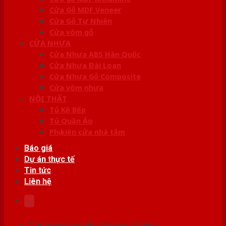
Cửa Gỗ MDF Veneer
Cửa Gỗ Tự Nhiên
Cửa vòm gỗ
CỬA NHỰA
Cửa Nhựa ABS Hàn Quốc
Cửa Nhựa Đài Loan
Cửa Nhựa Gỗ Composite
Cửa vòm nhựa
NỘI THẤT
Tủ Kệ Bếp
Tủ Quần Áo
Phụ kiện cửa nhà tắm
Báo giá
Dự án thực tế
Tin tức
Liên hệ
Chưa có sản phẩm trong giỏ hàng.