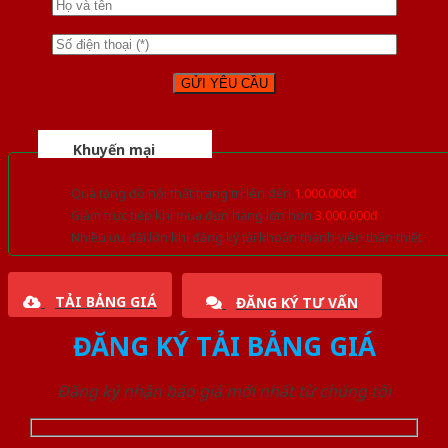
Khuyến mại
Quà tặng đồ nội thất trang trí lên đến
1.000.000đ
Giảm trực tiếp khi mua đơn hàng lớn hơn
3.000.000đ
Nhiều ưu đãi lớn khi đăng ký tài khoản thành viên thân thiết
TẢI BẢNG GIÁ
ĐĂNG KÝ TƯ VẤN
ĐĂNG KÝ TẢI BẢNG GIÁ
Đăng ký nhận báo giá mới nhất từ chúng tôi