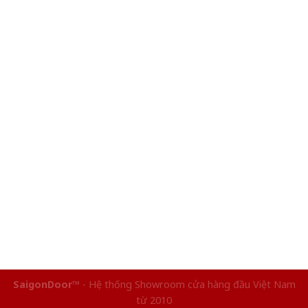
SaigonDoor™
- Hệ thống Showroom cửa hàng đầu Việt Nam
từ 2010