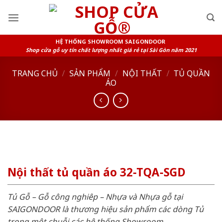
Skip
to
content
HỆ THỐNG SHOWROOM SAIGONDOOR
Shop cửa gỗ uy tín chất lượng nhất giá rẻ tại Sài Gòn năm 2021
TRANG CHỦ
/
SẢN PHẨM
/
NỘI THẤT
/
TỦ QUẦN
ÁO
Nội thất tủ quần áo 32-TQA-SGD
Tủ Gỗ – Gỗ công nghiêp – Nhựa và Nhựa gỗ tại
SAIGONDOOR là thương hiệu sản phẩm các dòng Tủ
trong một chuỗi các hệ thống Showroom