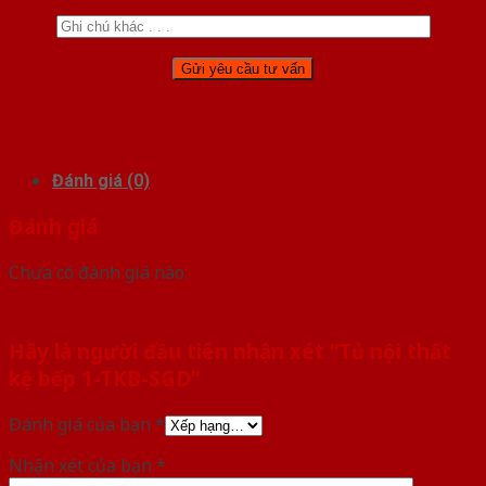
Đánh giá (0)
Đánh giá
Chưa có đánh giá nào.
Hãy là người đầu tiên nhận xét “Tủ nội thất
kệ bếp 1-TKB-SGD”
Đánh giá của bạn
*
Nhận xét của bạn
*