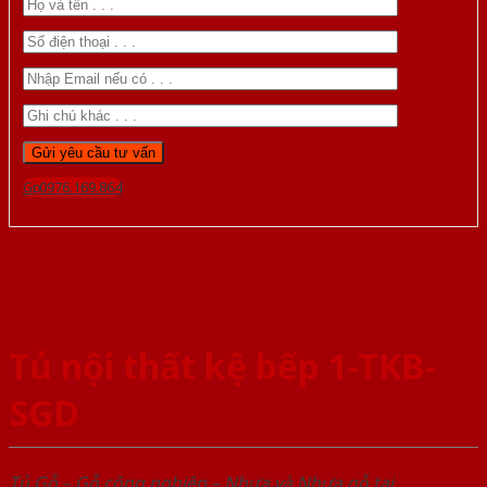
Gọi 0976.169.864
Tủ nội thất kệ bếp 1-TKB-
SGD
Tủ Gỗ – Gỗ công nghiêp – Nhựa và Nhựa gỗ tại