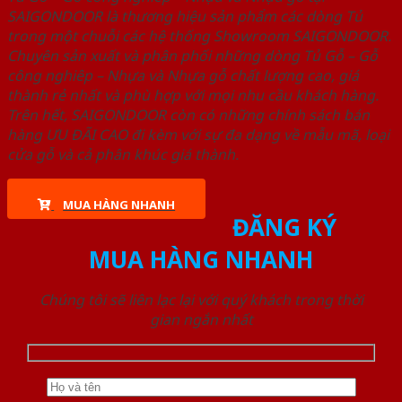
SAIGONDOOR là thương hiệu sản phẩm các dòng Tủ
trong một chuỗi các hệ thống Showroom SAIGONDOOR.
Chuyên sản xuất và phân phối những dòng Tủ Gỗ – Gỗ
công nghiêp – Nhựa và Nhựa gỗ chất lượng cao, giá
thành rẻ nhất và phù hợp với mọi nhu cầu khách hàng.
Trên hết, SAIGONDOOR còn có những chính sách bán
hàng ƯU ĐÃI CAO đi kèm với sự đa dạng về mẫu mã, loại
cửa gỗ và cả phân khúc giá thành.
MUA HÀNG NHANH
ĐĂNG KÝ
MUA HÀNG NHANH
Chúng tôi sẽ liên lạc lại với quý khách trong thời
gian ngắn nhất