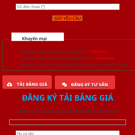
Khuyến mại
Quà tặng đồ nội thất trang trí lên đến
1.000.000đ
Giảm trực tiếp khi mua đơn hàng lớn hơn
3.000.000đ
Nhiều ưu đãi lớn khi đăng ký tài khoản thành viên thân thiết
TẢI BẢNG GIÁ
ĐĂNG KÝ TƯ VẤN
ĐĂNG KÝ TẢI BẢNG GIÁ
Đăng ký nhận báo giá mới nhất từ chúng tôi