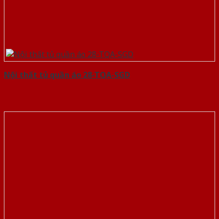
Nội thất tủ quần áo 28-TQA-SGD