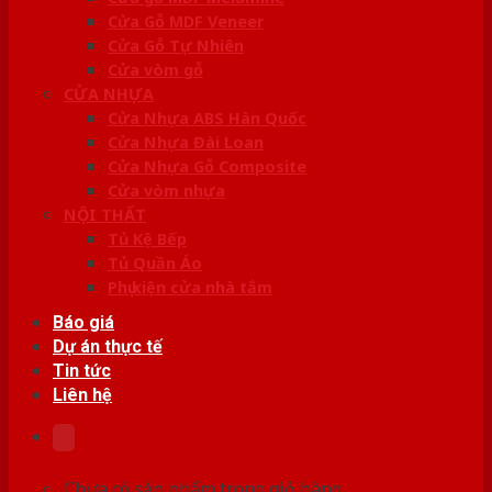
Cửa Gỗ MDF Veneer
Cửa Gỗ Tự Nhiên
Cửa vòm gỗ
CỬA NHỰA
Cửa Nhựa ABS Hàn Quốc
Cửa Nhựa Đài Loan
Cửa Nhựa Gỗ Composite
Cửa vòm nhựa
NỘI THẤT
Tủ Kệ Bếp
Tủ Quần Áo
Phụ kiện cửa nhà tắm
Báo giá
Dự án thực tế
Tin tức
Liên hệ
Chưa có sản phẩm trong giỏ hàng.