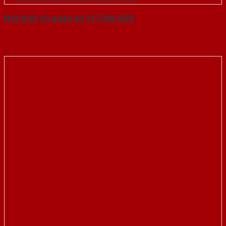
Nội thất tủ quần áo 11-TQA-SGD