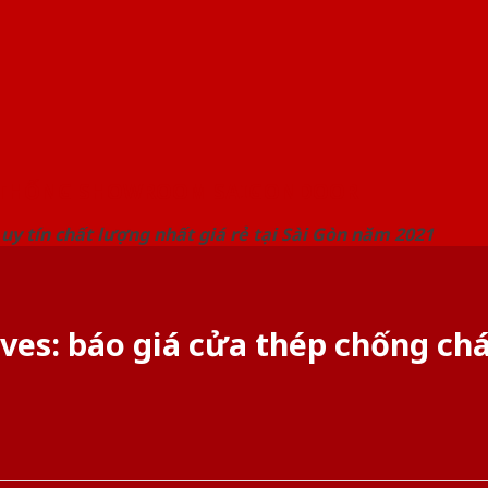
 THỐNG SHOWROOM SAIGONDOOR
uy tín chất lượng nhất giá rẻ tại Sài Gòn năm 2021
ives:
báo giá cửa thép chống ch