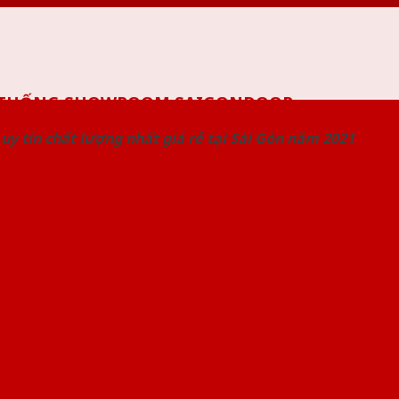
 THỐNG SHOWROOM SAIGONDOOR
uy tín chất lượng nhất giá rẻ tại Sài Gòn năm 2021