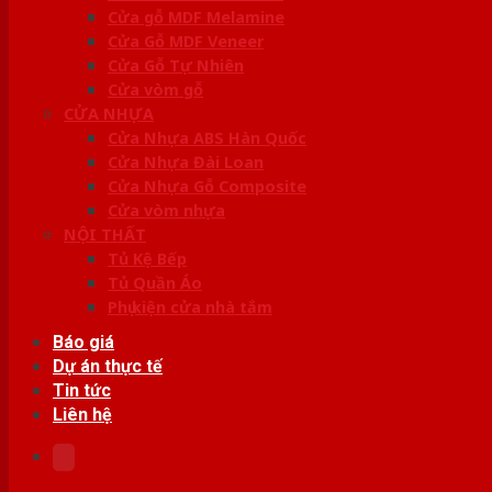
Cửa gỗ MDF Melamine
Cửa Gỗ MDF Veneer
Cửa Gỗ Tự Nhiên
Cửa vòm gỗ
CỬA NHỰA
Cửa Nhựa ABS Hàn Quốc
Cửa Nhựa Đài Loan
Cửa Nhựa Gỗ Composite
Cửa vòm nhựa
NỘI THẤT
Tủ Kệ Bếp
Tủ Quần Áo
Phụ kiện cửa nhà tắm
Báo giá
Dự án thực tế
Tin tức
Liên hệ